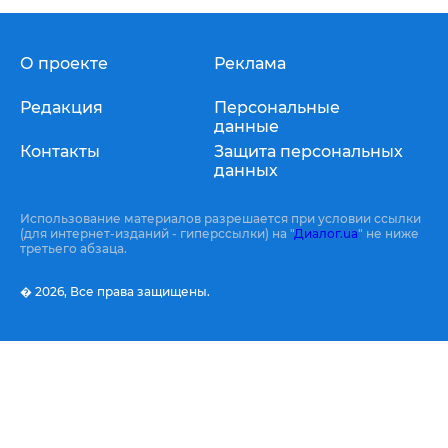
О проекте
Реклама
Редакция
Персональные
данные
Контакты
Защита персональных
данных
Использование материалов разрешается при условии ссылки
(для интернет-изданий - гиперссылки) на "
Диалог.ua
" не ниже
третьего абзаца.
� 2026,
Все права защищены.