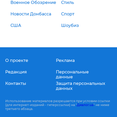
Военное Обозрение
Стиль
Новости Донбасса
Спорт
США
Шоубиз
О проекте
Реклама
Редакция
Персональные
данные
Контакты
Защита персональных
данных
Использование материалов разрешается при условии ссылки
(для интернет-изданий - гиперссылки) на "
Диалог.ua
" не ниже
третьего абзаца.