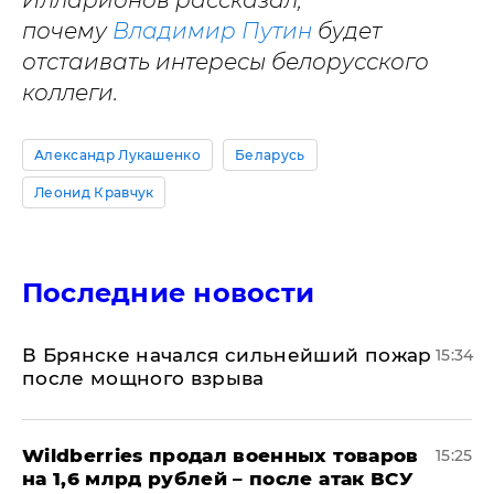
Илларионов рассказал,
почему
Владимир Путин
будет
отстаивать интересы белорусского
коллеги.
Александр Лукашенко
Беларусь
Леонид Кравчук
Последние новости
В Брянске начался сильнейший пожар
15:34
после мощного взрыва
​Wildberries продал военных товаров
15:25
на 1,6 млрд рублей – после атак ВСУ