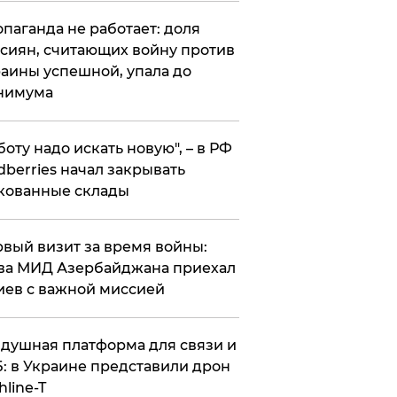
опаганда не работает: доля
сиян, считающих войну против
аины успешной, упала до
нимума
боту надо искать новую", – в РФ
dberries начал закрывать
кованные склады
вый визит за время войны:
ва МИД Азербайджана приехал
иев с важной миссией
душная платформа для связи и
: в Украине представили дрон
hline-T