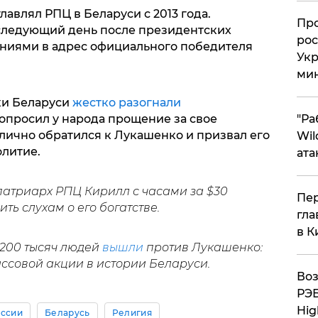
лавлял РПЦ в Беларуси с 2013 года.
​Пр
 следующий день после президентских
рос
ниями в адрес официального победителя
Укр
ми
ки Беларуси
жестко разогнали
"Ра
опросил у народа прощение за свое
лично обратился к Лукашенко и призвал его
Wil
олитие.
ата
патриарх РПЦ Кирилл с часами за $30
Пер
ть слухам о его богатстве.
гла
в К
 200 тысяч людей
вышли
против Лукашенко:
совой акции в истории Беларуси.
Воз
РЭБ
Hig
оссии
Беларусь
Религия