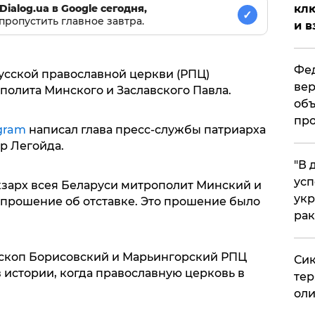
клю
Dialog.ua в Google сегодня,
✓
пропустить главное завтра.
и в
Фед
 Русской православной церкви (РПЦ)
вер
полита Минского и Заславского Павла.
объ
про
gram
написал глава пресс-службы патриарха
р Легойда.
​"В
усп
кзарх всея Беларуси митрополит Минский и
укр
 прошение об отставке. Это прошение было
рак
ископ Борисовский и Марьингорский РПЦ
Сик
 истории, когда православную церковь в
тер
оли