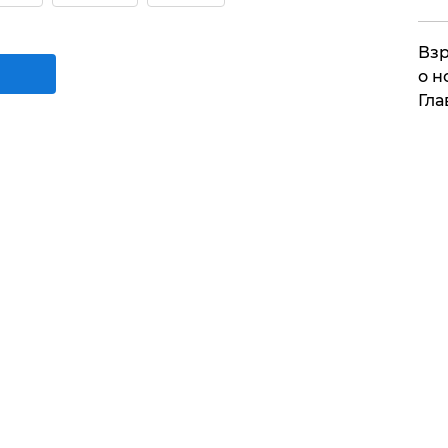
Взр
о н
Гла