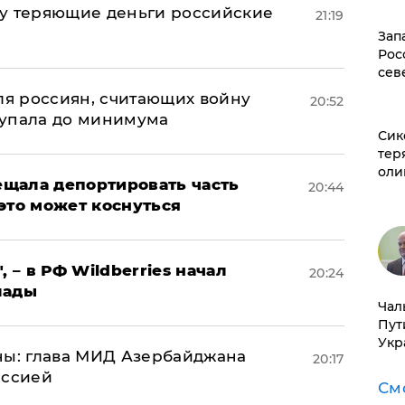
му теряющие деньги российские
21:19
а
Зап
Рос
сев
оля россиян, считающих войну
20:52
 упала до минимума
Сик
тер
оли
щала депортировать часть
20:44
это может коснуться
, – в РФ Wildberries начал
20:24
лады
Чал
Пут
Укр
ны: глава МИД Азербайджана
20:17
иссией
См