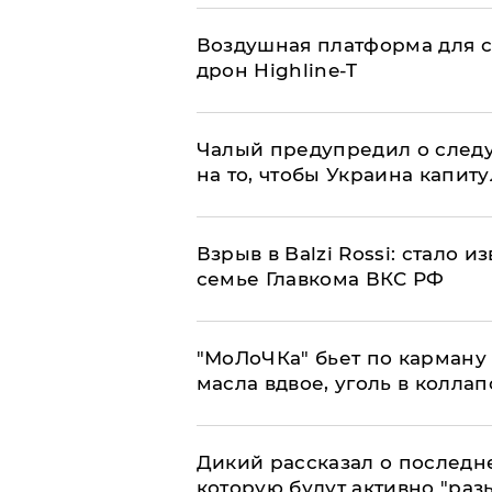
Воздушная платформа для с
дрон Highline-T
Чалый предупредил о след
на то, чтобы Украина капит
Взрыв в Balzi Rossi: стало 
семье Главкома ВКС РФ
​"МоЛоЧКа" бьет по карману 
масла вдвое, уголь в коллап
Дикий рассказал о последн
которую будут активно "раз