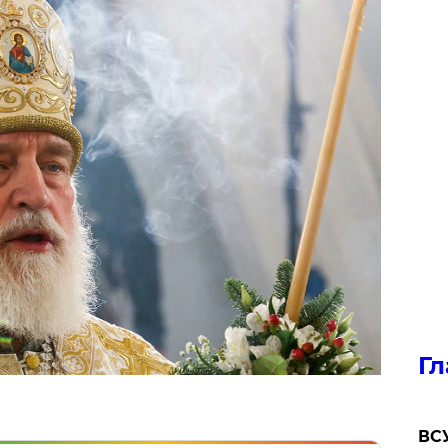
Гл
ВСУ