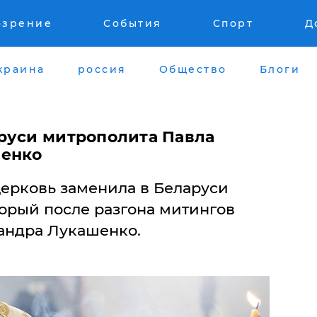
озрение
События
Спорт
Д
краина
россия
Общество
Блоги
аруси митрополита Павла
шенко
церковь заменила в Беларуси
торый после разгона митингов
андра Лукашенко.