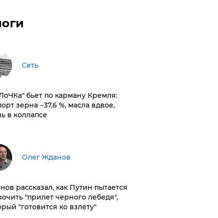
логи
Сеть
оЛоЧКа" бьет по карману Кремля:
орт зерна −37,6 %, масла вдвое,
ль в коллапсе
Олег Жданов
нов рассказал, как Путин пытается
рочить "прилет черного лебедя",
орый "готовится ко взлету"