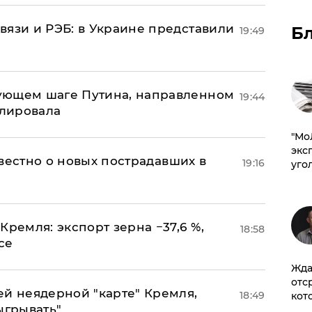
вязи и РЭБ: в Украине представили
Б
19:49
ующем шаге Путина, направленном
19:44
улировала
​"М
эксп
известно о новых пострадавших в
19:16
уго
Кремля: экспорт зерна −37,6 %,
18:58
се
Жда
отс
ей неядерной "карте" Кремля,
18:49
кот
ыгрывать"