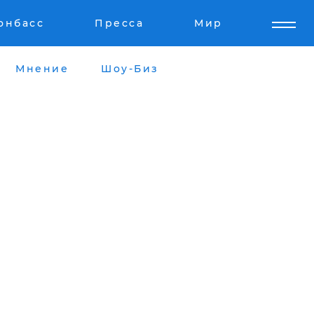
онбасс
Пресса
Мир
Мнение
Шоу-Биз