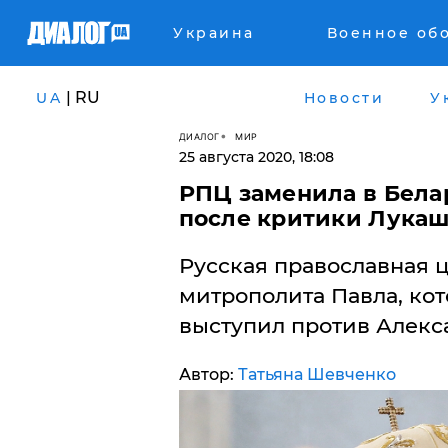
Украина
Военное об
| RU
UA
Новости
У
ДИАЛОГ
МИР
25 августа 2020, 18:08
​РПЦ заменила в Бел
после критики Лука
Русская православная 
митрополита Павла, ко
выступил против Алекс
Автор:
Татьяна Шевченко