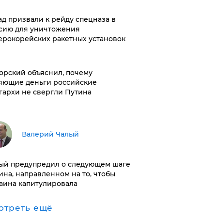
ад призвали к рейду спецназа в
сию для уничтожения
ерокорейских ракетных установок
орский объяснил, почему
яющие деньги российские
гархи не свергли Путина
Валерий Чалый
ый предупредил о следующем шаге
ина, направленном на то, чтобы
аина капитулировала
отреть ещё