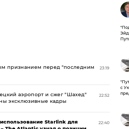
​"По
Эйд
Пут
ным признанием перед "последним
23:19
"Пу
с У
пре
ецкий аэропорт и сжег "Шахед"
22:52
аны эксклюзивные кадры
использование Starlink для
22:40
– The Atlantic узнал о позиции