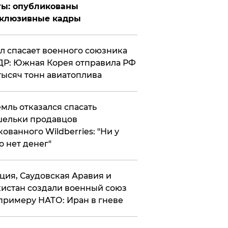
ты: опубликованы
склюзивные кадры
ул спасает военного союзника
Р: Южная Корея отправила РФ
тысяч тонн авиатоплива
мль отказался спасать
ельки продавцов
кованного Wildberries: "Ни у
о нет денег"
ция, Саудовская Аравия и
истан создали военный союз
примеру НАТО: Иран в гневе