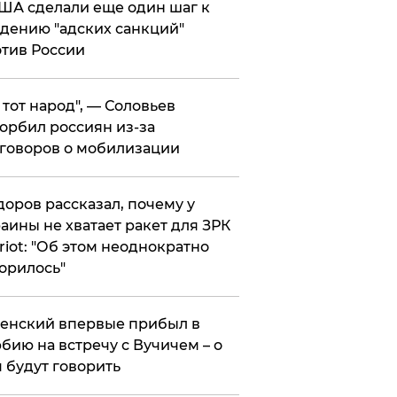
ША сделали еще один шаг к
дению "адских санкций"
тив России
е тот народ", — Соловьев
орбил россиян из-за
говоров о мобилизации
оров рассказал, почему у
аины не хватает ракет для ЗРК
riot: "Об этом неоднократно
орилось"
енский впервые прибыл в
бию на встречу с Вучичем – о
 будут говорить