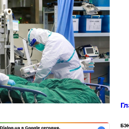
Гл
​БЭ
Dialog.ua в Google сегодня,