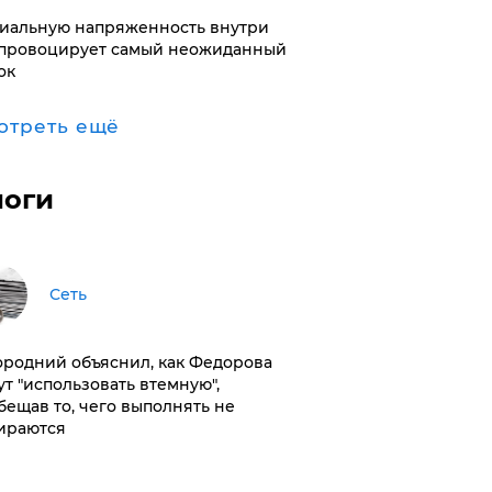
иальную напряженность внутри
провоцирует самый неожиданный
ок
отреть ещё
логи
Сеть
ородний объяснил, как Федорова
ут "использовать втемную",
бещав то, чего выполнять не
ираются