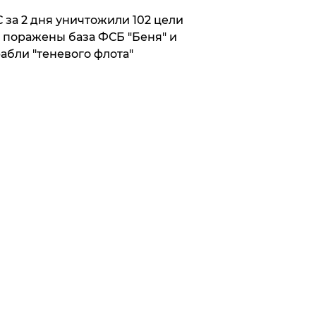
 за 2 дня уничтожили 102 цели
 поражены база ФСБ "Беня" и
абли "теневого флота"