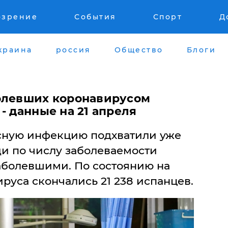
озрение
События
Спорт
Д
краина
россия
Общество
Блоги
олевших коронавирусом
- данные на 21 апреля
сную инфекцию подхватили уже
ди по числу заболеваемости
заболевшими. По состоянию на
вируса скончались 21 238 испанцев.