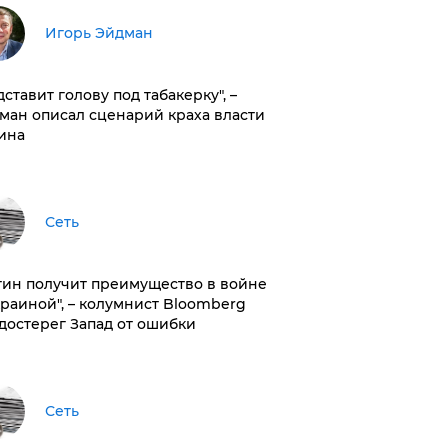
Игорь Эйдман
дставит голову под табакерку", –
ман описал сценарий краха власти
ина
Сеть
тин получит преимущество в войне
краиной", – колумнист Bloomberg
достерег Запад от ошибки
Сеть