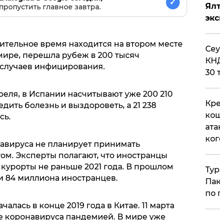
✓
Ял
пропустить главное завтра.
эк
ительное время находится на втором месте
​Се
мире, перешла рубеж в 200 тысяч
КНД
случаев инфицирования.
30 
преля, в Испании насчитывают уже 200 210
Кре
дить болезнь и выздороветь, а 21 238
кош
сь.
ата
ког
авируса не планирует принимать
ом. Эксперты полагают, что иностранцы
 курорты не раньше 2021 года. В прошлом
Тур
и 84 миллиона иностранцев.
Пак
по 
лась в конце 2019 года в Китае. 11 марта
 коронавируса пандемией. В мире уже