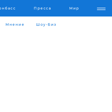
онбасс
Пресса
Мир
Мнение
Шоу-Биз