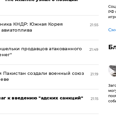
Соц
РФ 
игр
юзника КНДР: Южная Корея
21:55
См
н авиатоплива
Б
кошельки продавцов атакованного
21:49
енег"
 и Пакистан создали военный союз
21:19
неве
Заг
мог
поо
аг к введению "адских санкций"
21:15
соб