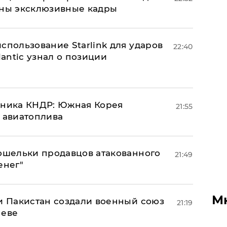
аны эксклюзивные кадры
спользование Starlink для ударов
22:40
lantic узнал о позиции
юзника КНДР: Южная Корея
21:55
н авиатоплива
кошельки продавцов атакованного
21:49
енег"
М
 и Пакистан создали военный союз
21:19
неве