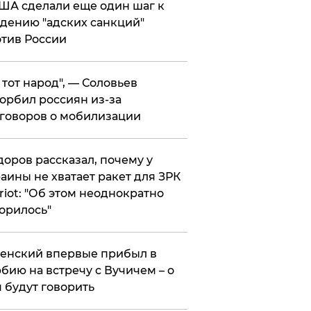
ША сделали еще один шаг к
дению "адских санкций"
тив России
е тот народ", — Соловьев
орбил россиян из-за
говоров о мобилизации
оров рассказал, почему у
аины не хватает ракет для ЗРК
riot: "Об этом неоднократно
орилось"
енский впервые прибыл в
бию на встречу с Вучичем – о
 будут говорить