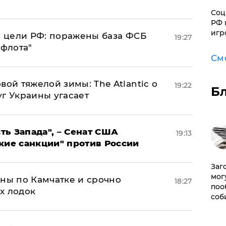
Соц
РФ 
игр
2 цели РФ: поражены база ФСБ
19:27
 флота"
См
вой тяжелой зимы: The Atlantic о
19:22
Б
г Украины угасает
ь Запада", – Сенат США
19:13
кие санкции" против России
Заг
мог
ины по Камчатке и срочно
18:27
поо
х лодок
соб