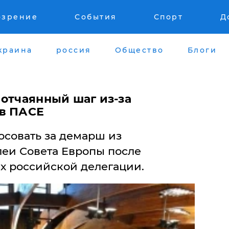
озрение
События
Спорт
Д
краина
россия
Общество
Блоги
 отчаянный шаг из-за
 в ПАСЕ
осовать за демарш из
еи Совета Европы после
х российской делегации.