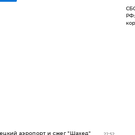
СБС
РФ:
кор
ецкий аэропорт и сжег "Шахед"
22:52