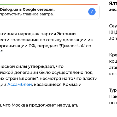
Ял
Dialog.ua в Google сегодня,
эк
✓
пропустить главное завтра.
​Се
КНД
ативная народная партия Эстонии
30 
ести голосование по отзыву делегации из
организации РФ, передает "Диалог.UA" со
г
".
Кре
кош
еской силы утверждает, что
ата
ийской делегации было осуществлено под
ког
 стран Европы", несмотря на то что власти
ции
Ассамблеи
, касающиеся Крыма и
Тур
Пак
по 
я, что Москва продолжает нарушать