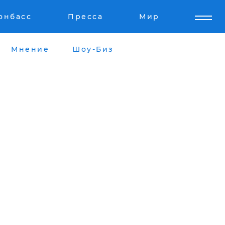
онбасс
Пресса
Мир
Мнение
Шоу-Биз