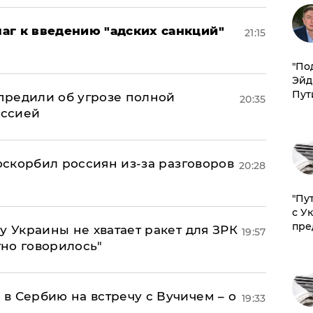
аг к введению "адских санкций"
21:15
​"По
Эйд
Пут
предили об угрозе полной
20:35
оссией
 оскорбил россиян из-за разговоров
20:28
"Пу
с У
пре
у Украины не хватает ракет для ЗРК
19:57
тно говорилось"
в Сербию на встречу с Вучичем – о
19:33