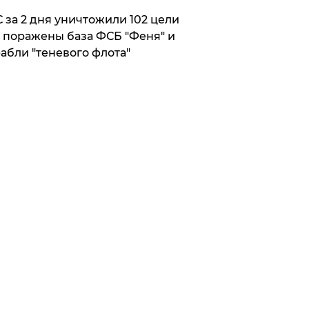
 за 2 дня уничтожили 102 цели
 поражены база ФСБ "Феня" и
абли "теневого флота"