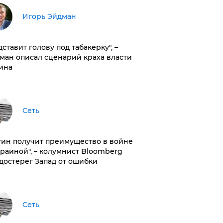
Игорь Эйдман
дставит голову под табакерку", –
ман описал сценарий краха власти
ина
Сеть
тин получит преимущество в войне
краиной", – колумнист Bloomberg
достерег Запад от ошибки
Сеть