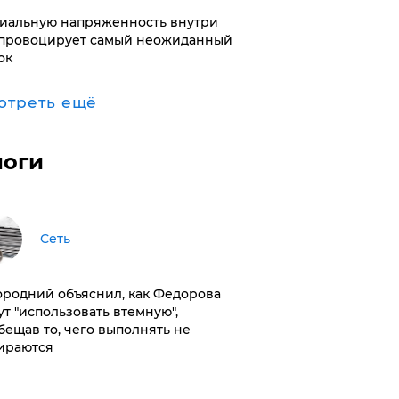
иальную напряженность внутри
провоцирует самый неожиданный
ок
отреть ещё
логи
Сеть
ородний объяснил, как Федорова
ут "использовать втемную",
бещав то, чего выполнять не
ираются