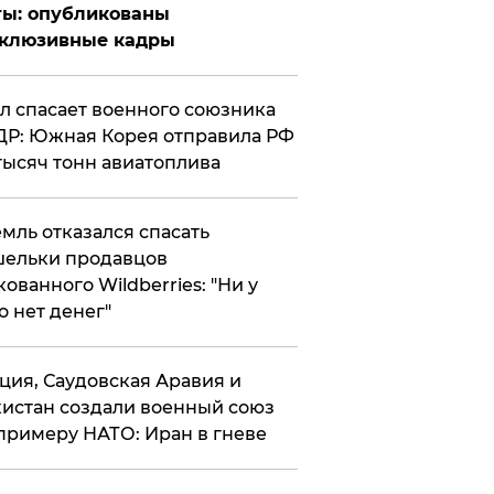
ты: опубликованы
склюзивные кадры
ул спасает военного союзника
Р: Южная Корея отправила РФ
тысяч тонн авиатоплива
мль отказался спасать
ельки продавцов
кованного Wildberries: "Ни у
о нет денег"
ция, Саудовская Аравия и
истан создали военный союз
примеру НАТО: Иран в гневе