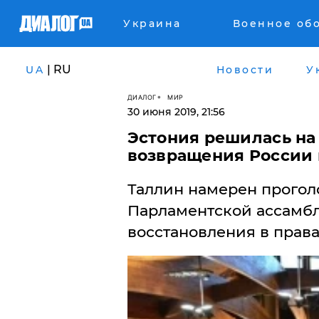
Украина
Военное об
| RU
UA
Новости
У
ДИАЛОГ
МИР
30 июня 2019, 21:56
​Эстония решилась на
возвращения России
Таллин намерен прогол
Парламентской ассамбл
восстановления в права