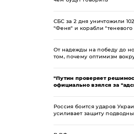
СБС за 2 дня уничтожили 10
"Феня" и корабли "теневого
От надежды на победу до но
том, почему оптимизм вокру
"Путин проверяет решимост
официально взялся за "адс
Россия боится ударов Укра
усиливает защиту подводны