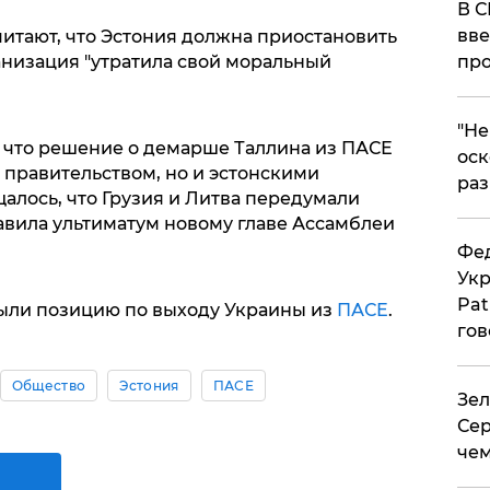
В С
вве
читают, что Эстония должна приостановить
ганизация "утратила свой моральный
про
​"Н
, что решение о демарше Таллина из ПАСЕ
оск
 правительством, но и эстонскими
раз
алось, что Грузия и Литва передумали
авила ультиматум новому главе Ассамблеи
Фед
Укр
Pat
ыли позицию по выходу Украины из
ПАСЕ
.
гов
Общество
Эстония
ПАСЕ
Зел
Сер
чем