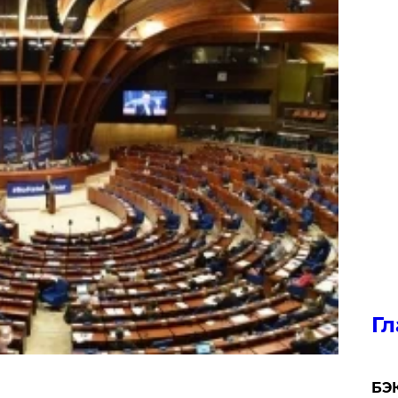
Гл
​БЭ