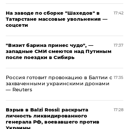
На заводе по сборке "Шахедов" в
17:42
Татарстане массовые увольнения —
соцсети
"Визит барина принес чудо", —
17:37
западные СМИ смеются над Путиным
после поездки в Сибирь
​Россия готовит провокацию в Балтии с
17:35
захваченными украинскими дронами
— Reuters
​Взрыв в Balzi Rossi: раскрыта
17:28
личность ликвидированного
генерала РФ, воевавшего против
Украины