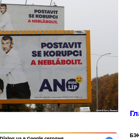
Гл
​БЭ
Dialog.ua в Google сегодня,