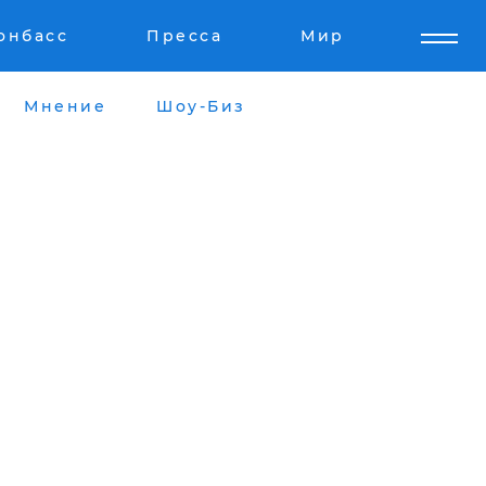
онбасс
Пресса
Мир
Мнение
Шоу-Биз