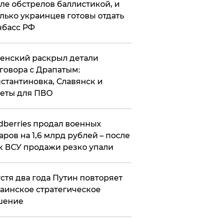
ле обстрелов баллистикой, и
лько украинцев готовы отдать
нбасс РФ
ленский раскрыл детали
говора с Драпатым:
стантиновка, Славянск и
еты для ПВО
ldberries продал военных
аров на 1,6 млрд рублей – после
к ВСУ продажи резко упали
стя два года Путин повторяет
аинское стратегическое
шение