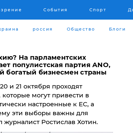
озрение
События
Спорт
Д
краина
россия
Общество
Блоги
хию? На парламентских
ает популистская партия ANO,
ый богатый бизнесмен страны
0 и 21 октября проходят
 которые могут привести в
тически настроенные к ЕС, а
чему эти выборы важны для
л журналист Ростислав Хотин.