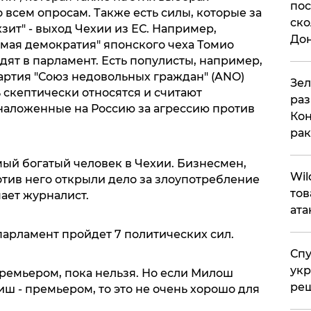
пос
 всем опросам. Также есть силы, которые за
ско
зит" - выход Чехии из ЕС. Например,
До
ямая демократия" японского чеха Томио
ят в парламент. Есть популисты, например,
партия "Союз недовольных граждан" (ANO)
​Зе
 скептически относятся и считают
раз
наложенные на Россию за агрессию против
Кон
рак
амый богатый человек в Чехии. Бизнесмен,
​Wi
отив него открыли дело за злоупотребление
тов
чает журналист.
ата
 парламент пройдет 7 политических сил.
Спу
укр
премьером, пока нельзя. Но если Милош
ре
ш - премьером, то это не очень хорошо для