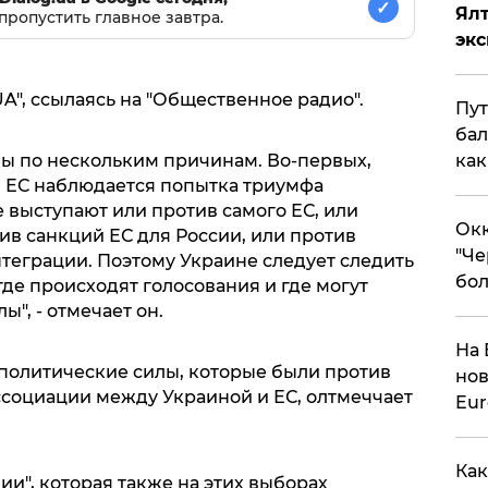
✓
Ял
пропустить главное завтра.
эк
A", ссылаясь на "Общественное радио".
Пут
бал
как
ы по нескольким причинам. Во-первых,
в ЕС наблюдается попытка триумфа
 выступают или против самого ЕС, или
Окк
тив санкций ЕС для России, или против
"Че
еграции. Поэтому Украине следует следить
бол
где происходят голосования и где могут
", - отмечает он.
На 
 политические силы, которые были против
нов
социации между Украиной и ЕС, олтмеччает
Eu
Как
ии", которая также на этих выборах