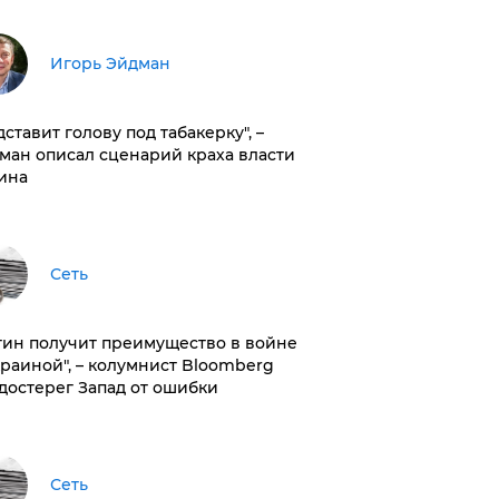
Игорь Эйдман
дставит голову под табакерку", –
ман описал сценарий краха власти
ина
Сеть
тин получит преимущество в войне
краиной", – колумнист Bloomberg
достерег Запад от ошибки
Сеть