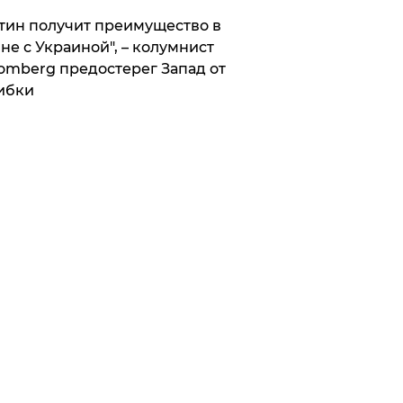
тин получит преимущество в
не с Украиной", – колумнист
omberg предостерег Запад от
ибки