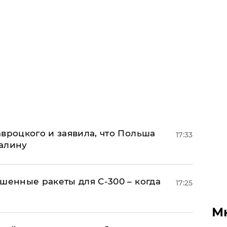
авроцкого и заявила, что Польша
17:33
алину
шенные ракеты для С-300 – когда
17:25
М