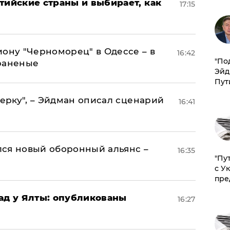
тийские страны и выбирает, как
17:15
иону "Черноморец" в Одессе – в
16:42
​"По
раненые
Эйд
Пут
керку", – Эйдман описал сценарий
16:41
ся новый оборонный альянс –
16:35
"Пу
с У
пре
рад у Ялты: опубликованы
16:27