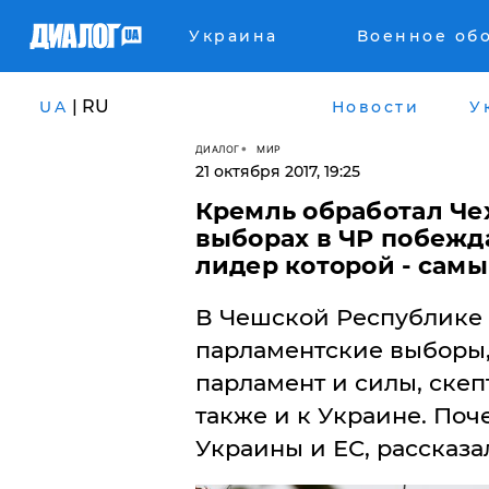
Украина
Военное об
| RU
UA
Новости
У
ДИАЛОГ
МИР
21 октября 2017, 19:25
Кремль обработал Че
выборах в ЧР побежд
лидер которой - сам
В Чешской Республике 2
парламентские выборы,
парламент и силы, скеп
также и к Украине. По
Украины и ЕС, рассказа