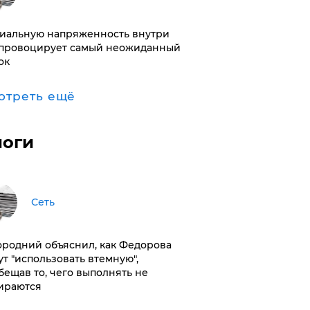
иальную напряженность внутри
провоцирует самый неожиданный
ок
отреть ещё
логи
Сеть
ородний объяснил, как Федорова
ут "использовать втемную",
бещав то, чего выполнять не
ираются