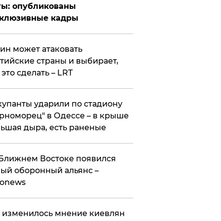
ты: опубликованы
склюзивные кадры
ин может атаковать
тийские страны и выбирает,
 это сделать – LRT
упанты ударили по стадиону
рноморец" в Одессе – в крыше
ьшая дыра, есть раненые
Ближнем Востоке появился
ый оборонный альянс –
ronews
 изменилось мнение киевлян