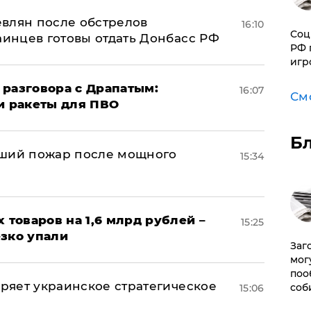
влян после обстрелов
16:10
Соц
аинцев готовы отдать Донбасс РФ
РФ 
игр
 разговора с Драпатым:
16:07
См
и ракеты для ПВО
Б
йший пожар после мощного
15:34
х товаров на 1,6 млрд рублей –
15:25
езко упали
Заг
мог
поо
оряет украинское стратегическое
соб
15:06