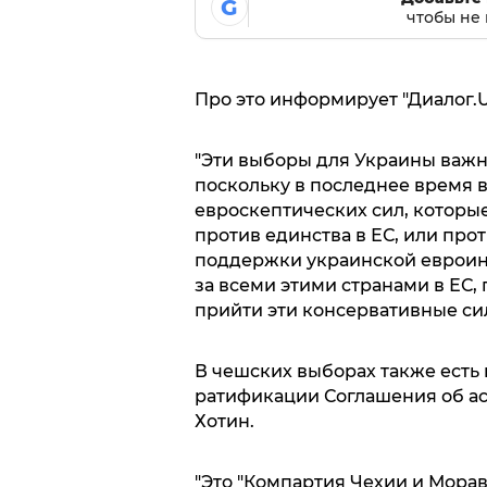
G
чтобы не 
Про это информирует "Диалог.U
"Эти выборы для Украины важн
поскольку в последнее время 
евроскептических сил, которые
против единства в ЕС, или про
поддержки украинской евроинт
за всеми этими странами в ЕС, 
прийти эти консервативные силы
В чешских выборах также есть
ратификации Соглашения об ас
Хотин.
"Это "Компартия Чехии и Морав