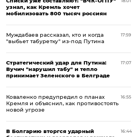
Списки уже составляют: "ВЧК-ОГПУ"
18:01
узнал, как Кремль хочет
мобилизовать 800 тысяч россиян
Муждабаев рассказал, кто и когда
17:59
"выбьет табуретку" из-под Путина
Стратегический удар для Путина:
17:07
Вучич "нарушил табу" и тепло
принимает Зеленского в Белграде
Коваленко предупредил о планах
16:55
Кремля и объяснил, как противостоять
новой угрозе
В Болгарию вторгся ударный
16:44