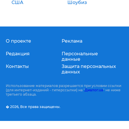
США
Шоубиз
О проекте
Реклама
Редакция
Персональные
данные
Контакты
Защита персональных
данных
Использование материалов разрешается при условии ссылки
(для интернет-изданий - гиперссылки) на "
Диалог.ua
" не ниже
третьего абзаца.
� 2026,
Все права защищены.