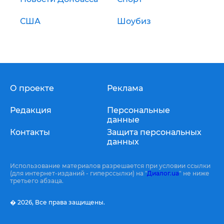
США
Шоубиз
О проекте
Реклама
Редакция
Персональные
данные
Контакты
Защита персональных
данных
Использование материалов разрешается при условии ссылки
(для интернет-изданий - гиперссылки) на "
Диалог.ua
" не ниже
третьего абзаца.
� 2026,
Все права защищены.