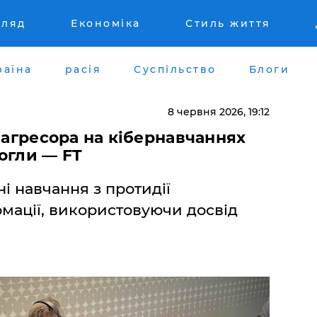
гляд
Економіка
Стиль життя
раїна
расія
Суспільство
Блоги
8 червня 2026, 19:12
ь агресора на кібернавчаннях
огли — FT
 навчання з протидії
рмації, використовуючи досвід