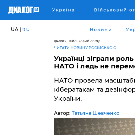
Україна
Військовий о
UA |
RU
Новини
Ук
ДІАЛОГ
ВІЙСЬКОВИЙ ОГЛЯД
ЧИТАТИ НОВИНУ РОСІЙСЬКОЮ
​Українці зіграли рол
НАТО і ледь не перем
НАТО провела масштабні
кібератакам та дезінфо
України.
Автор:
Татьяна Шевченко