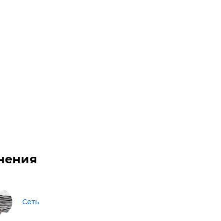
нения
Сеть