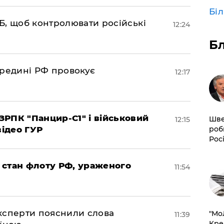
Бі
Б, щоб контролювати російські
12:24
Б
ередині РФ провокує
12:17
РПК "Панцир-С1" і військовий
Шве
12:15
роб
відео ГУР
Рос
 стан флоту РФ, ураженого
11:54
експерти пояснили слова
​"М
11:39
Кре