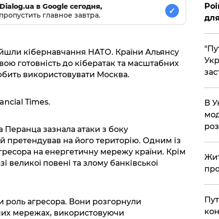
Poi
Dialog.ua в Google сегодня,
✓
пропустить главное завтра.
для
"Пу
ойшли кібернавчання НАТО. Країни Альянсу
Укр
вою готовність до кібератак та масштабних
зас
юбить використовувати Москва.
ncial Times.
В У
мод
ро
а Перанца зазнала атаки з боку
ий претендував на його територію. Одним із
агресора на енергетичну мережу країни. Крім
Жит
азі великої повені та злому банківської
про
Пут
ли роль агресора. Вони розгорнули
кон
них мережах, використовуючи