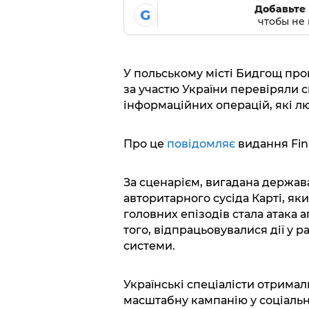
Добавьте 
G
чтобы не 
У польському місті Бидгощ пр
за участю України перевіряли с
інформаційних операцій, які л
Про це
повідомляє
видання Fina
За сценарієм, вигадана держав
авторитарного сусіда Карті, як
головних епізодів стала атака 
того, відпрацьовувалися дії у р
системи.
Українські спеціалісти отрима
масштабну кампанію у соціаль