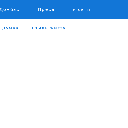
Донбас
Преса
У світі
Думка
Стиль життя