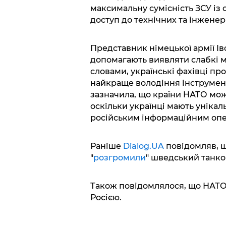
максимальну сумісність ЗСУ із
доступ до технічних та інжене
Представник німецької армії Ів
допомагають виявляти слабкі мі
словами, українські фахівці п
найкраще володіння інструмент
зазначила, що країни НАТО можу
оскільки українці мають уніка
російським інформаційним опе
Раніше
Dialog.UA
повідомляв, що
"
розгромили
" шведський танк
Також повідомлялося, що НАТ
Росією.