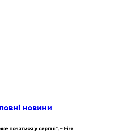
ловні новини
же початися у серпні", – Fire