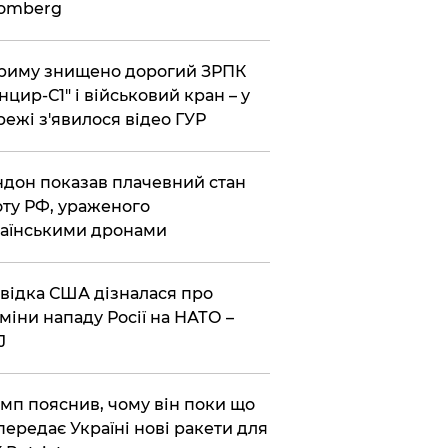
oomberg
риму знищено дорогий ЗРПК
нцир-С1" і військовий кран – у
ежі з'явилося відео ГУР
дон показав плачевний стан
ту РФ, ураженого
аїнськими дронами
відка США дізналася про
міни нападу Росії на НАТО –
J
мп пояснив, чому він поки що
передає Україні нові ракети для