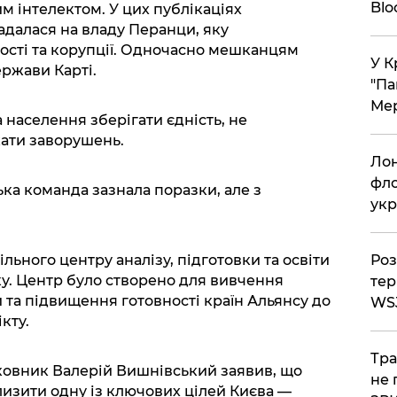
Bl
м інтелектом. У цих публікаціях
адалася на владу Перанци, яку
ості та корупції. Одночасно мешканцям
У К
ржави Карті.
"Па
Мер
населення зберігати єдність, не
кати заворушень.
Лон
фло
ка команда зазнала поразки, але з
укр
Роз
льного центру аналізу, підготовки та освіти
у. Центр було створено для вивчення
тер
 та підвищення готовності країн Альянсу до
WS
кту.
Тра
лковник Валерій Вишнівський заявив, що
не 
изити одну із ключових цілей Києва —