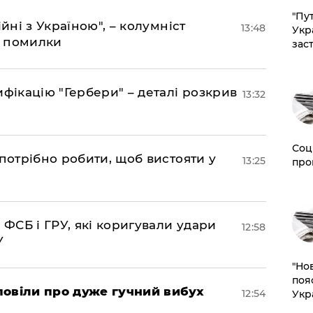
"Пут
йні з Україною", – колумніст
13:48
Укр
д помилки
зас
фікацію "Гербери" – деталі розкрив
13:32
Соц
потрібно робити, щоб вистояти у
13:25
про
 ФСБ і ГРУ, які коригували удари
12:58
У
"Но
поя
повіли про дуже гучний вибух
12:54
Укр