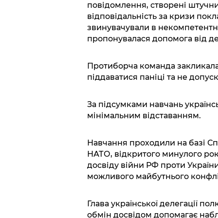
повідомлення, створені штучни
відповідальність за кризи покл
звинувачували в некомпетентн
пропонувалася допомога від де
Протиборча команда закликала 
піддаватися паніці та не допус
За підсумками навчань українсь
мінімальним відставанням.
Навчання проходили на базі Спі
НАТО, відкритого минулого рок
досвіду війни РФ проти України
можливого майбутнього конфлі
Глава української делегації по
обмін досвідом допомагає набл