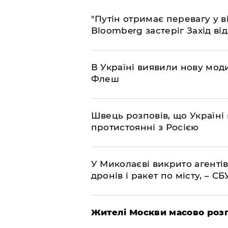
"Путін отримає перевагу у ві
Bloomberg застеріг Захід ві
В Україні виявили нову моди
Флеш
Швець розповів, що Україні 
протистоянні з Росією
У Миколаєві викрито агентів
дронів і ракет по місту, – СБ
Жителі Москви масово роз