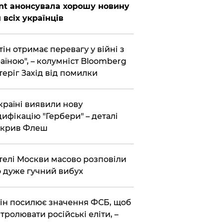
nt анонсувала хорошу новину
 всіх українців
тін отримає перевагу у війні з
аїною", – колумніст Bloomberg
теріг Захід від помилки
країні виявили нову
ифікацію "Гербери" – деталі
зкрив Флеш
елі Москви масово розповіли
 дуже гучний вибух
ін посилює значення ФСБ, щоб
тролювати російські еліти, –