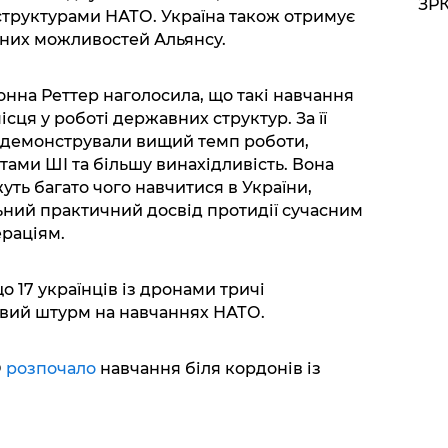
ЗРК
 структурами НАТО. Україна також отримує
рних можливостей Альянсу.
онна Реттер наголосила, що такі навчання
сця у роботі державних структур. За її
родемонстрували вищий темп роботи,
ами ШІ та більшу винахідливість. Вона
ть багато чого навчитися в України,
льний практичний досвід протидії сучасним
раціям.
 17 українців із дронами тричі
овий штурм на навчаннях НАТО.
О
розпочало
навчання біля кордонів із