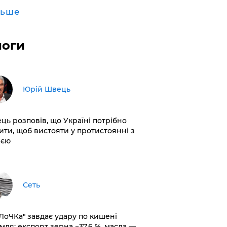
льше
логи
Юрій Швець
ць розповів, що Україні потрібно
ити, щоб вистояти у протистоянні з
ією
Сеть
оЛоЧКа" завдає удару по кишені
мля: експорт зерна −37,6 %, масла —