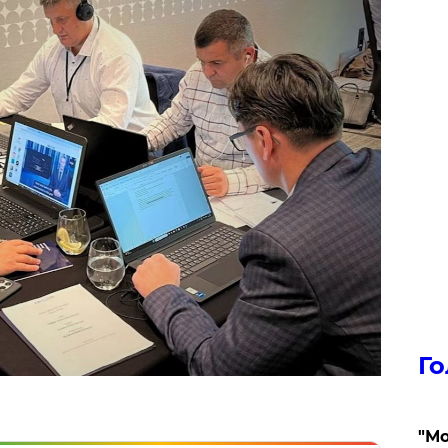
Го
"Мо