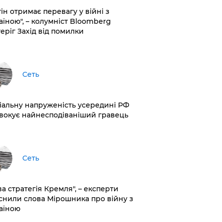
ін отримає перевагу у війні з
аїною", – колумніст Bloomberg
теріг Захід від помилки
Сеть
іальну напруженість усередині РФ
вокує найнесподіваніший гравець
Сеть
ва стратегія Кремля", – експерти
снили слова Мірошника про війну з
аїною