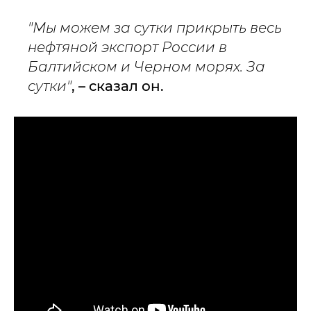
"Мы можем за сутки прикрыть весь
нефтяной экспорт России в
Балтийском и Черном морях. За
сутки"
, – сказал он.