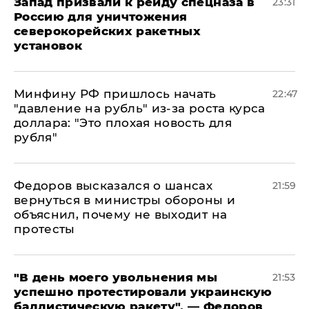
Запад призвали к рейду спецназа в
23:31
Россию для уничтожения
северокорейских ракетных
установок
Минфину РФ пришлось начать
22:47
"давление на рубль" из-за роста курса
доллара: "Это плохая новость для
рубля"
Федоров высказался о шансах
21:59
вернуться в министры обороны и
объяснил, почему не выходит на
протесты
​"В день моего увольнения мы
21:53
успешно протестировали украинскую
баллистическую ракету", — Федоров