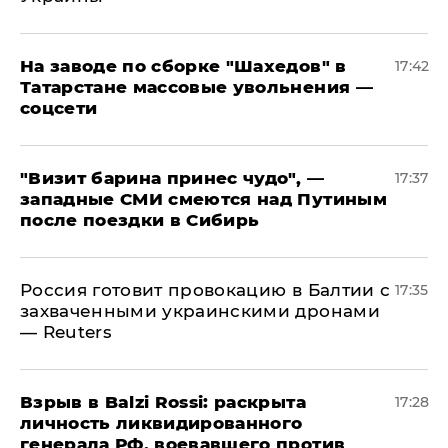
На заводе по сборке "Шахедов" в
17:42
Татарстане массовые увольнения —
соцсети
"Визит барина принес чудо", —
17:37
западные СМИ смеются над Путиным
после поездки в Сибирь
​Россия готовит провокацию в Балтии с
17:35
захваченными украинскими дронами
— Reuters
​Взрыв в Balzi Rossi: раскрыта
17:28
личность ликвидированного
генерала РФ, воевавшего против