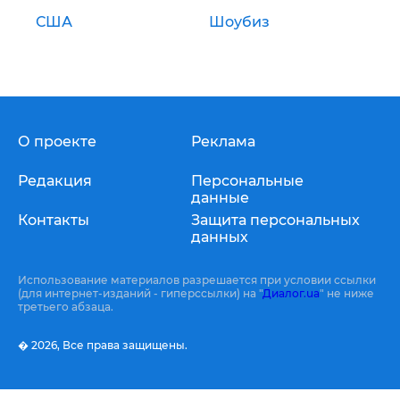
США
Шоубиз
О проекте
Реклама
Редакция
Персональные
данные
Контакты
Защита персональных
данных
Использование материалов разрешается при условии ссылки
(для интернет-изданий - гиперссылки) на "
Диалог.ua
" не ниже
третьего абзаца.
� 2026,
Все права защищены.