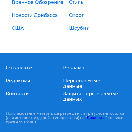
Военное Обозрение
Стиль
Новости Донбасса
Спорт
США
Шоубиз
О проекте
Реклама
Редакция
Персональные
данные
Контакты
Защита персональных
данных
Использование материалов разрешается при условии ссылки
(для интернет-изданий - гиперссылки) на "
Диалог.ua
" не ниже
третьего абзаца.