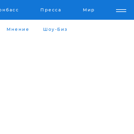
онбасс
Пресса
Мир
Мнение
Шоу-Биз