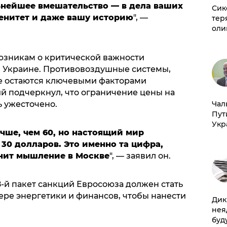
ьнейшее вмешательство — в дела ваших
Сик
ренитет и даже вашу историю
", —
тер
оли
юзникам о критической важности
Украине. Противовоздушные системы,
е остаются ключевыми факторами
й подчеркнул, что ограничение цены на
Чал
 ужесточено.
Пут
Укр
учше, чем 60, но настоящий мир
 30 долларов. Это именно та цифра,
нит мышление в Москве
", — заявил он.
8-й пакет санкций Евросоюза должен стать
ре энергетики и финансов, чтобы нанести
Дик
нея
буд