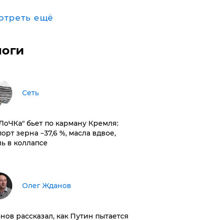
отреть ещё
логи
Сеть
оЛоЧКа" бьет по карману Кремля:
орт зерна −37,6 %, масла вдвое,
ль в коллапсе
Олег Жданов
нов рассказал, как Путин пытается