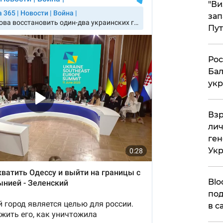
"Ви
зап
Пут
​Ро
Бал
укр
​Вз
лич
ген
Ук
Blo
под
в с