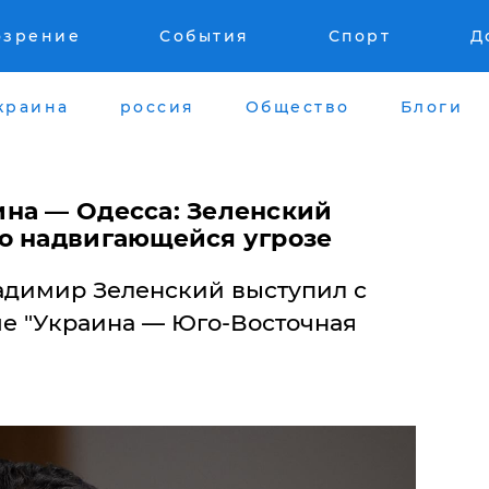
озрение
События
Спорт
Д
краина
россия
Общество
Блоги
ина — Одесса: Зеленский
о надвигающейся угрозе
адимир Зеленский выступил с
е "Украина — Юго-Восточная