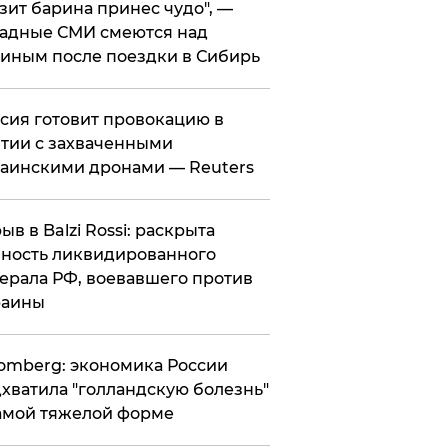
зит барина принес чудо", —
адные СМИ смеются над
иным после поездки в Сибирь
ссия готовит провокацию в
тии с захваченными
аинскими дронами — Reuters
рыв в Balzi Rossi: раскрыта
ность ликвидированного
ерала РФ, воевавшего против
раины
omberg: экономика России
хватила "голландскую болезнь"
амой тяжелой форме