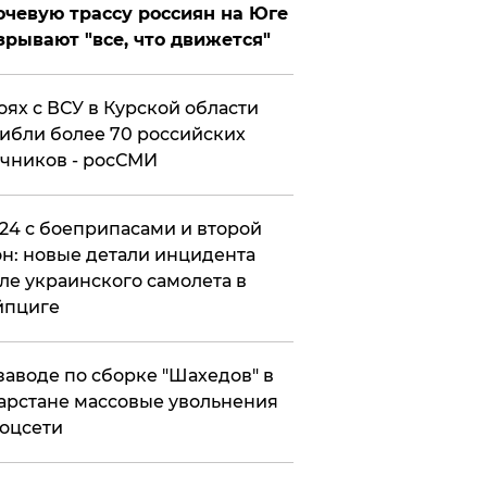
чевую трассу россиян на Юге
зрывают "все, что движется"
оях с ВСУ в Курской области
ибли более 70 российских
чников - росСМИ
24 с боеприпасами и второй
н: новые детали инцидента
ле украинского самолета в
йпциге
заводе по сборке "Шахедов" в
арстане массовые увольнения
оцсети