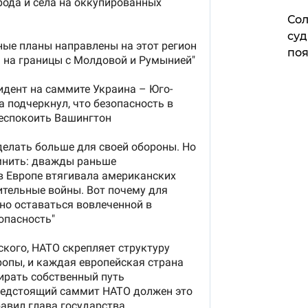
Сол
суд
поя