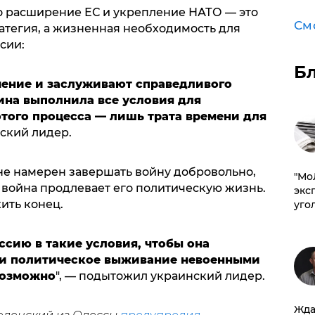
о расширение ЕС и укрепление НАТО — это
См
атегия, а жизненная необходимость для
сии:
Б
чение и заслуживают справедливого
ина выполнила все условия для
того процесса — лишь трата времени для
нский лидер.
не намерен завершать войну добровольно,
​"М
о война продлевает его политическую жизнь.
эксп
ить конец.
уго
ссию в такие условия, чтобы она
 и политическое выживание невоенными
возможно
", — подытожил украинский лидер.
Жда