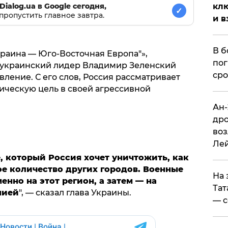
клю
Dialog.ua в Google сегодня,
✓
пропустить главное завтра.
и в
В б
раина — Юго-Восточная Европа"»,
пог
 украинский лидер Владимир Зеленский
сро
вление. С его слов, Россия рассматривает
ическую цель в своей агрессивной
Ан-
дро
воз
Ле
, который Россия хочет уничтожить, как
е количество других городов. Военные
На 
нно на этот регион, а затем — на
Тат
нией
", — сказал глава Украины.
— с