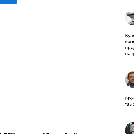
Куле
кон
пре
нап
Муж
"вы