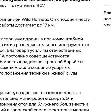
ть
", — отметили в ВСУ.
Вла
вос
омпанией Wild Hornets. Он способен нести
мос
 работы достигает до 17 км.
 использует дроны в полномасштабной
в их из разведывательного инструмента в
оя. Благодаря усилиям отечественных
ЛА постоянно совершенствуются:
йчивость к радиоэлектронной борьбе и
 важным стало создание ударных
го поражения техники и живой силы
альше, создав эксклюзивные дроны с
стоящие мини-роботы смерти. Эти
рименяются для ближнего боя, зачистки
ий в городской среде. Некоторые модели