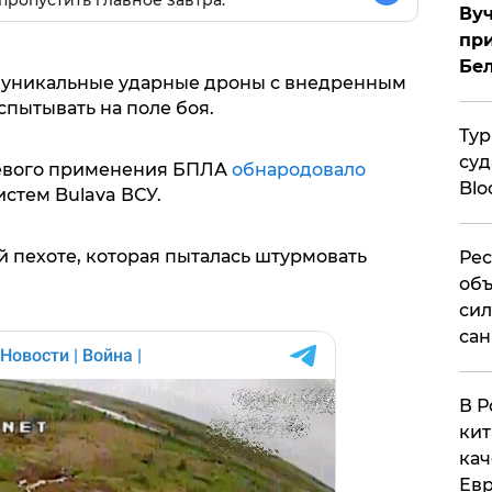
пропустить главное завтра.
Вуч
при
Бе
 уникальные ударные дроны с внедренным
спытывать на поле боя.
Тур
суд
оевого применения БПЛА
обнародовало
Blo
стем Bulava ВСУ.
 пехоте, которая пыталась штурмовать
Рес
объ
сил
сан
В Р
кит
кач
Евр