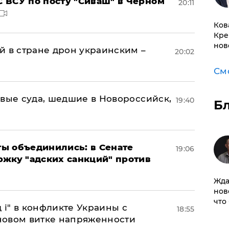
 ВСУ по посту "Сиваш" в Черном
20:11
Ков
Кре
нов
й в стране дрон украинским –
20:02
См
овые суда, шедшие в Новороссийск,
19:40
Б
ы объединились: в Сенате
19:06
ржку "адских санкций" против
Жда
нов
что
 і" в конфликте Украины с
18:55
новом витке напряженности