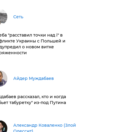
Сеть
ба "расставил точки над і" в
фликте Украины с Польшей и
дупредил о новом витке
ряженности
Айдер Муждабаев
дабаев рассказал, кто и когда
бьет табуретку" из-под Путина
Александр Коваленко (Злой
Одессит)