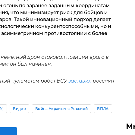
и огонь по заранее заданным координатам
ния, что минимизирует риск для бойцов и
аров. Такой инновационный подход делает
хнологически конкурентоспособными, но и
 асимметричном противостоянии с более
гнеметный дрон атаковал позиции врага в
 чем он был начинен.
нный пулеметом робот ВСУ
заставил
россиян
У)
Видео
Война Украины с Россией
БПЛА
М