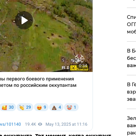
Спи
ОГП
моб
В Б
бес
важ
В Г
взр
эва
Зел
важ
рак
 оккупанта. Тот момент, когда оккупант