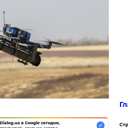
Гл
Dialog.ua в Google сегодня,
Стр
✓