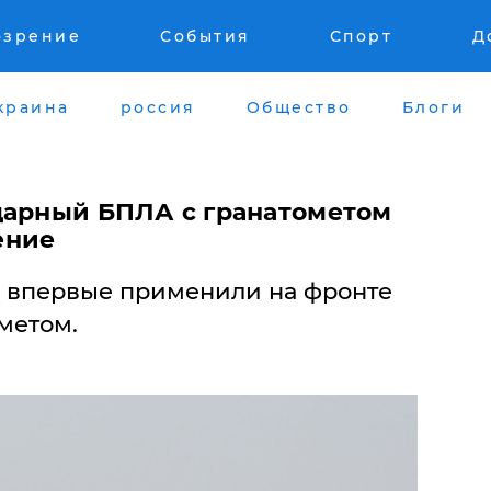
озрение
События
Спорт
Д
краина
россия
Общество
Блоги
ударный БПЛА с гранатометом
ение
 впервые применили на фронте
метом.