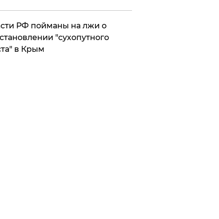
сти РФ пойманы на лжи о
становлении "сухопутного
та" в Крым