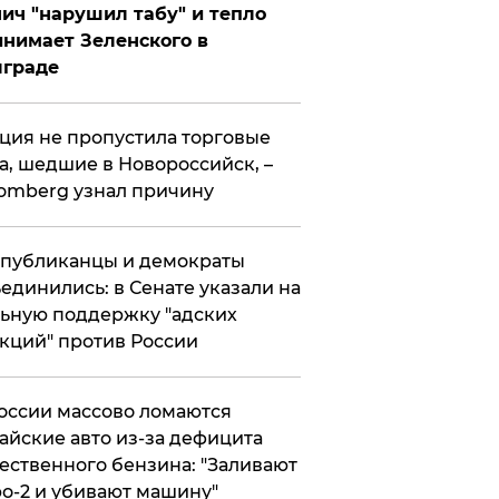
ич "нарушил табу" и тепло
нимает Зеленского в
лграде
ция не пропустила торговые
а, шедшие в Новороссийск, –
omberg узнал причину
публиканцы и демократы
единились: в Сенате указали на
ьную поддержку "адских
кций" против России
оссии массово ломаются
айские авто из-за дефицита
ественного бензина: "Заливают
о-2 и убивают машину"