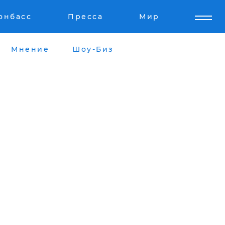
онбасс
Пресса
Мир
Мнение
Шоу-Биз