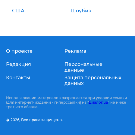
США
Шоубиз
О проекте
Реклама
Редакция
Персональные
данные
Контакты
Защита персональных
данных
Использование материалов разрешается при условии ссылки
(для интернет-изданий - гиперссылки) на "
Диалог.ua
" не ниже
третьего абзаца.
� 2026,
Все права защищены.