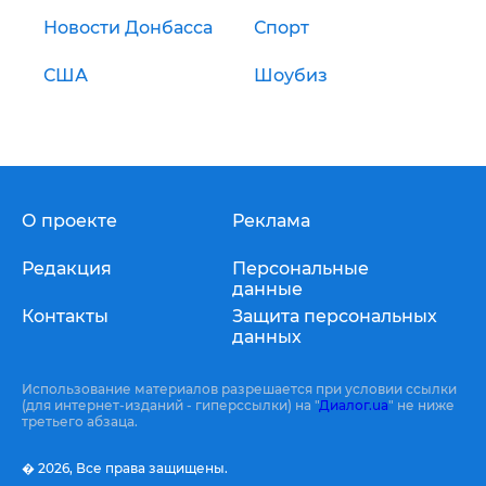
Новости Донбасса
Спорт
США
Шоубиз
О проекте
Реклама
Редакция
Персональные
данные
Контакты
Защита персональных
данных
Использование материалов разрешается при условии ссылки
(для интернет-изданий - гиперссылки) на "
Диалог.ua
" не ниже
третьего абзаца.
� 2026,
Все права защищены.