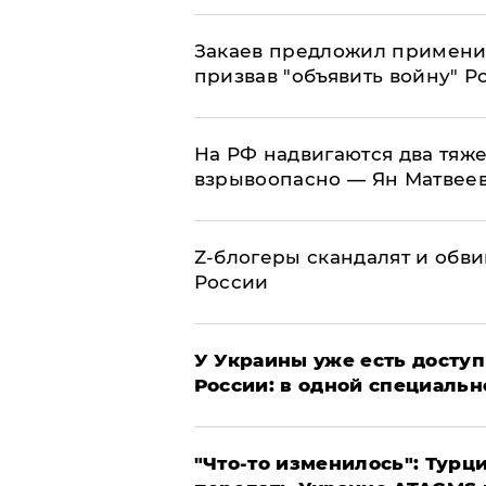
Закаев предложил применит
призвав "объявить войну" Р
На РФ надвигаются два тяже
взрывоопасно — Ян Матвее
Z-блогеры скандалят и обви
России
У Украины уже есть доступ 
России: в одной специальн
​"Что-то изменилось": Тур