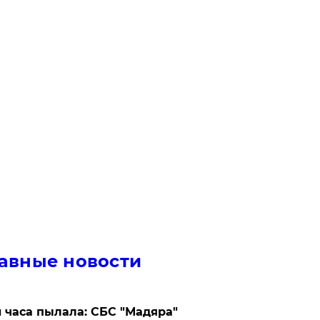
авные новости
 часа пылала: СБС "Мадяра"