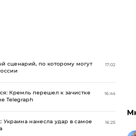
й сценарий, по которому могут
17:02
России
ся: Кремль перешел к зачистке
16:44
e Telegraph
М
: Украина нанесла удар в самое
16:25
а