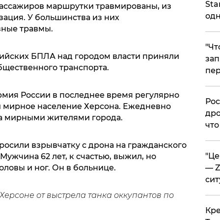
Sta
пассажиров маршрутки травмированы, из
одн
зация. У большинства из них
ные травмы.
​"Ч
сийских БПЛА над городом власти приняли
зап
бщественного транспорта.
пер
рмия России в последнее время регулярно
​Ро
 мирное население Херсона. Ежедневно
дро
за мирными жителями города.
что
сбросили взрывчатку с дрона на гражданского
​"Ц
Мужчина 62 лет, к счастью, выжил, но
— Z
ловы и ног. Он в больнице.
сит
 Херсоне от выстрела танка оккупантов по
​Кр