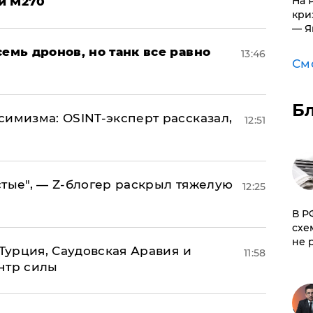
На 
и M270
кри
— Я
семь дронов, но танк все равно
13:46
См
Б
симизма: OSINT-эксперт рассказал,
12:51
стые", — Z-блогер раскрыл тяжелую
12:25
​В 
схе
не 
 Турция, Саудовская Аравия и
11:58
нтр силы