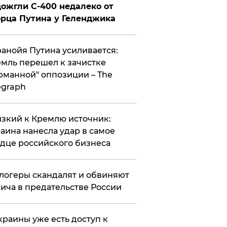
ожгли С-400 недалеко от
рца Путина у Геленджика
анойя Путина усиливается:
мль перешел к зачистке
рманной" оппозиции – The
egraph
зкий к Кремлю источник:
аина нанесла удар в самое
дце российского бизнеса
логеры скандалят и обвиняют
ича в предательстве России
краины уже есть доступ к