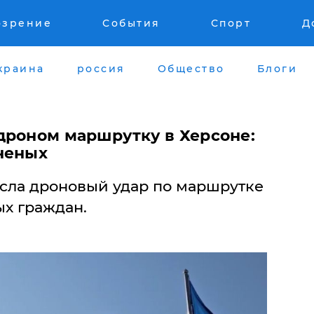
озрение
События
Спорт
Д
краина
россия
Общество
Блоги
 дроном маршрутку в Херсоне:
неных
сла дроновый удар по маршрутке
ых граждан.