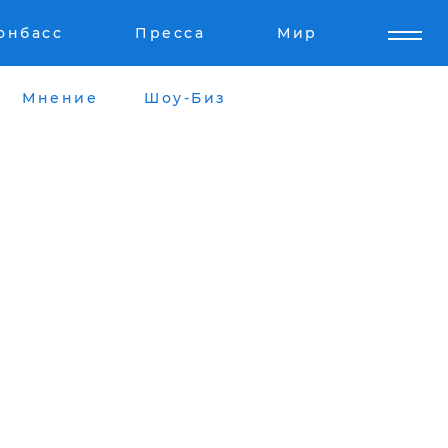
онбасс
Пресса
Мир
Мнение
Шоу-Биз