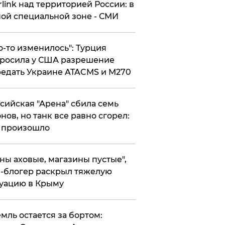
rlink над территорией России: в
ой специальной зоне - СМИ
то-то изменилось": Турция
росила у США разрешение
едать Украине ATACMS и M270
ссийская "Арена" сбила семь
нов, но танк все равно сгорел:
 произошло
ены аховые, магазины пустые",
-блогер раскрыл тяжелую
уацию в Крыму
емль остается за бортом: