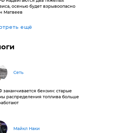
РФ надвигаются два тяжелых
зиса, осенью будет взрывоопасно
н Матвеев
отреть ещё
логи
Сеть
РФ заканчивается бензин: старые
мы распределения топлива больше
работают
Майкл Наки