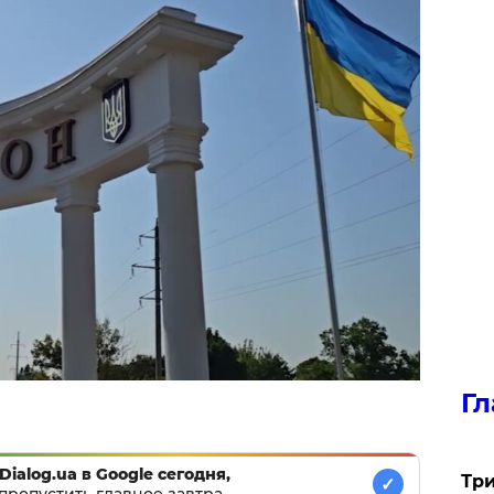
Гл
Dialog.ua в Google сегодня,
Три
✓