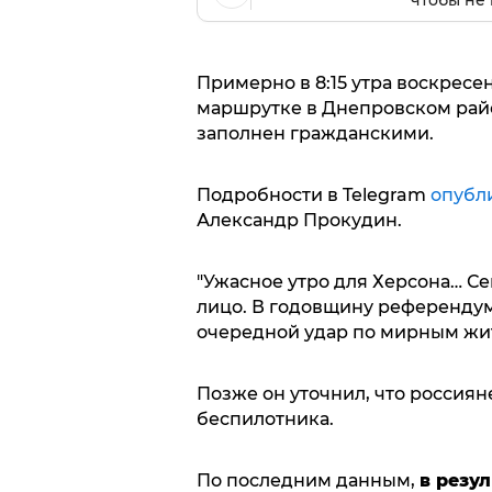
чтобы не 
Примерно в 8:15 утра воскресе
маршрутке в Днепровском райо
заполнен гражданскими.
Подробности в Telegram
опубл
Александр Прокудин.
"Ужасное утро для Херсона… Се
лицо. В годовщину референдум
очередной удар по мирным жите
Позже он уточнил, что россиян
беспилотника.
По последним данным,
в резу