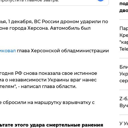
пропустить главное завтра.
под
дво
нья, 1 декабря, ВС России дроном ударили по
не города Херсона. Автомобиль был
Пар
Кре
"ка
Tel
иковал
глава Херсонской обладминистрации
Бли
годня РФ снова показала свое истинное
Укр
а о независимости Украины враг нанес
сер
лям", - написал глава области.
Z-б
е сбросили на маршрутку взрывчатку с
Вуч
У У
льтате этого удара смертельные ранения