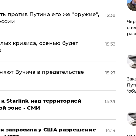
ь против Путина его же "оружие",
15:38
оссии
Чер
сце
раз
лых кризиса, осенью будет
15:33
в
няют Вучича в предательстве
15:27
Зак
Пут
"об
к Starlink над территорией
14:39
ой зоне - СМИ
ция запросила у США разрешение
14:14