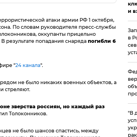
клю
и в
еррористической атаки армии РФ 1 октября,
сона. По словам руководителя пресс-службы
Зап
олоконникова, оккупанты прицельно
в Р
. В результате попадания снаряда
погибли 6
сев
уст
фире "
24 канала
".
Фед
вер
рядом не было никаких военных объектов, а
объ
и стреляют.
про
оне зверства россиян, но каждый раз
​"В
метил Толоконников.
усп
укр
нцев не было шансов спастись, между
рак