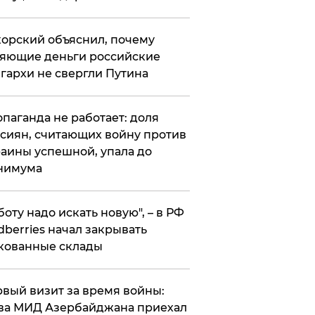
орский объяснил, почему
яющие деньги российские
гархи не свергли Путина
опаганда не работает: доля
сиян, считающих войну против
аины успешной, упала до
нимума
боту надо искать новую", – в РФ
dberries начал закрывать
кованные склады
вый визит за время войны:
ва МИД Азербайджана приехал