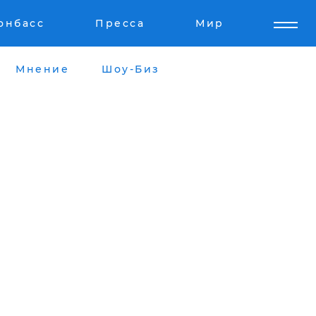
онбасс
Пресса
Мир
Мнение
Шоу-Биз