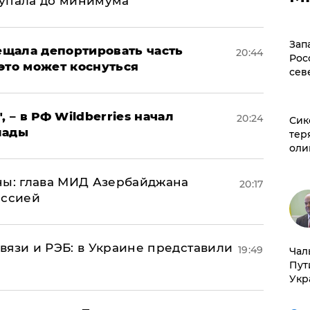
 упала до минимума
Зап
щала депортировать часть
20:44
Рос
это может коснуться
сев
, – в РФ Wildberries начал
20:24
Сик
лады
тер
оли
ны: глава МИД Азербайджана
20:17
иссией
вязи и РЭБ: в Украине представили
19:49
Чал
Пут
Укр