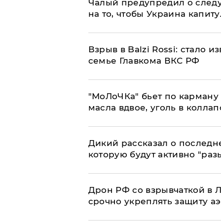
Чалый предупредил о след
на то, чтобы Украина капит
Взрыв в Balzi Rossi: стало 
семье Главкома ВКС РФ
​"МоЛоЧКа" бьет по карману 
масла вдвое, уголь в коллап
Дикий рассказал о последн
которую будут активно "раз
​Дрон РФ со взрывчаткой в
срочно укреплять защиту а