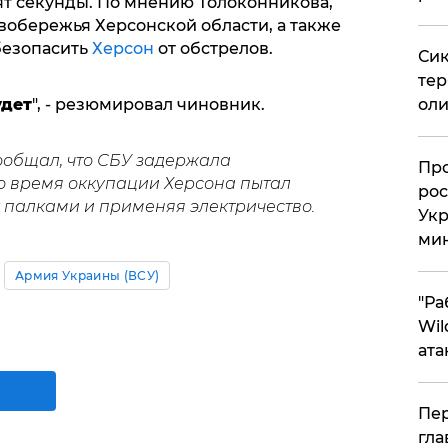
т секунды. По мнению Толоконникова,
вобережья Херсонской области, а также
безопасить
Херсон
от обстрелов.
Сик
тер
оли
удет
", - резюмировал чиновник.
общал, что СБУ задержала
​Пр
во время оккупации Херсона пытал
рос
 палками и применяя электричество.
Укр
ми
Армия Украины (ВСУ)
"Ра
Wil
ата
Пер
гла