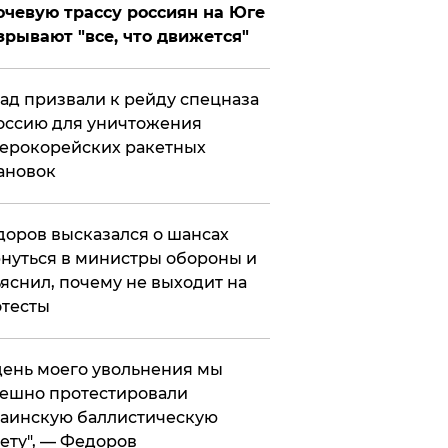
чевую трассу россиян на Юге
зрывают "все, что движется"
ад призвали к рейду спецназа
оссию для уничтожения
ерокорейских ракетных
ановок
оров высказался о шансах
нуться в министры обороны и
яснил, почему не выходит на
тесты
 день моего увольнения мы
ешно протестировали
аинскую баллистическую
ету", — Федоров