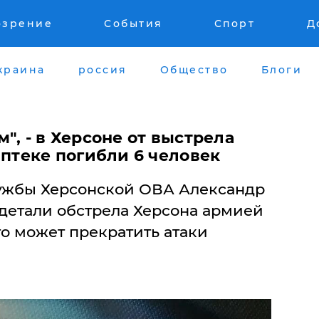
озрение
События
Спорт
Д
краина
россия
Общество
Блоги
", - в Херсоне от выстрела
аптеке погибли 6 человек
ужбы Херсонской ОВА Александр
детали обстрела Херсона армией
то может прекратить атаки