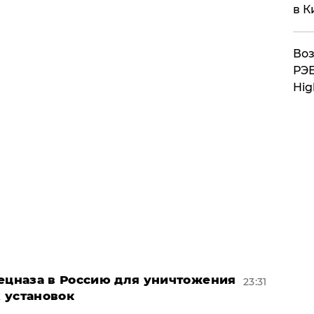
в К
Воз
РЭБ
Hig
пецназа в Россию для уничтожения
23:31
 установок