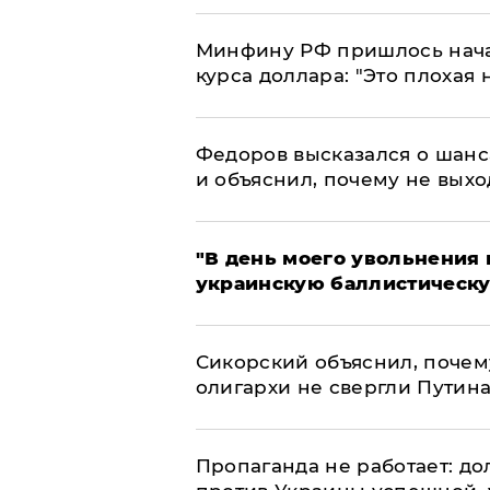
Минфину РФ пришлось начат
курса доллара: "Это плохая 
Федоров высказался о шанс
и объяснил, почему не выхо
​"В день моего увольнени
украинскую баллистическу
Сикорский объяснил, поче
олигархи не свергли Путин
​Пропаганда не работает: д