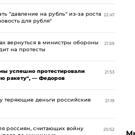
ь "давление на рубль" из-за роста
22:47
новость для рубля"
ах вернуться в министры обороны
21:59
дит на протесты
я мы успешно протестировали
21:53
ю ракету", — Федоров
му теряющие деньги российские
21:19
а
оля россиян, считающих войну
20:52
М