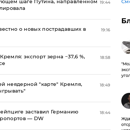
См
ующем шаге Путина, направленном
19:44
улировала
Б
известно о новых пострадавших в
19:16
Кремля: экспорт зерна −37,6 %,
18:58
се
​"М
эксп
уго
ей неядерной "карте" Кремля,
18:49
ыгрывать"
 Лейпциге заставил Германию
18:44
эропортов — DW
Жда
отс