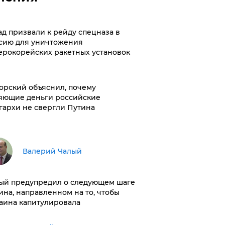
ад призвали к рейду спецназа в
сию для уничтожения
ерокорейских ракетных установок
орский объяснил, почему
яющие деньги российские
гархи не свергли Путина
Валерий Чалый
ый предупредил о следующем шаге
ина, направленном на то, чтобы
аина капитулировала