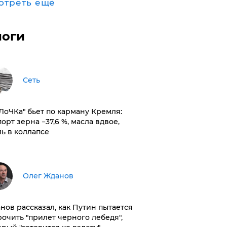
отреть ещё
логи
Сеть
оЛоЧКа" бьет по карману Кремля:
орт зерна −37,6 %, масла вдвое,
ль в коллапсе
Олег Жданов
нов рассказал, как Путин пытается
рочить "прилет черного лебедя",