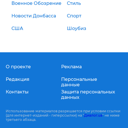
Военное Обозрение
Стиль
Новости Донбасса
Спорт
США
Шоубиз
О проекте
Реклама
Редакция
Персональные
данные
Контакты
Защита персональных
данных
Использование материалов разрешается при условии ссылки
(для интернет-изданий - гиперссылки) на "
Диалог.ua
" не ниже
третьего абзаца.