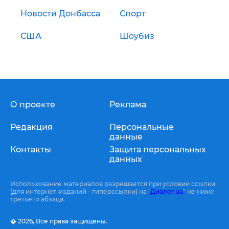
Новости Донбасса
Спорт
США
Шоубиз
О проекте
Реклама
Редакция
Персональные
данные
Контакты
Защита персональных
данных
Использование материалов разрешается при условии ссылки
(для интернет-изданий - гиперссылки) на "
Диалог.ua
" не ниже
третьего абзаца.
� 2026,
Все права защищены.