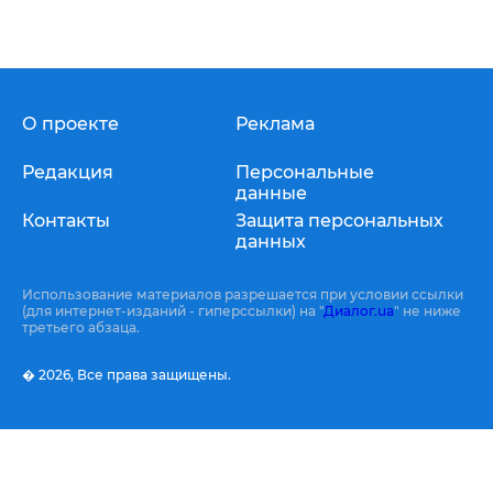
О проекте
Реклама
Редакция
Персональные
данные
Контакты
Защита персональных
данных
Использование материалов разрешается при условии ссылки
(для интернет-изданий - гиперссылки) на "
Диалог.ua
" не ниже
третьего абзаца.
� 2026,
Все права защищены.