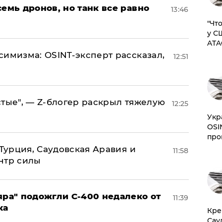
семь дронов, но танк все равно
13:46
​"Ч
у С
ATA
симизма: OSINT-эксперт рассказал,
12:51
стые", — Z-блогер раскрыл тяжелую
12:25
​Ук
OSI
про
 Турция, Саудовская Аравия и
11:58
нтр силы
яра" подожгли С-400 недалеко от
11:39
ка
​Кр
Сау