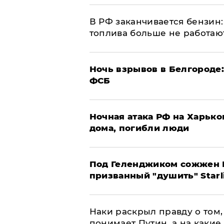
​В РФ заканчивается бензи
топлива больше не работаю
​Ночь взрывов в Белгороде
ФСБ
​Ночная атака РФ на Харьк
дома, погибли люди
Под Геленджиком сожжен Р
призванный "душить" Starl
Наки раскрыл правду о том, 
понимает Путин, а на какие