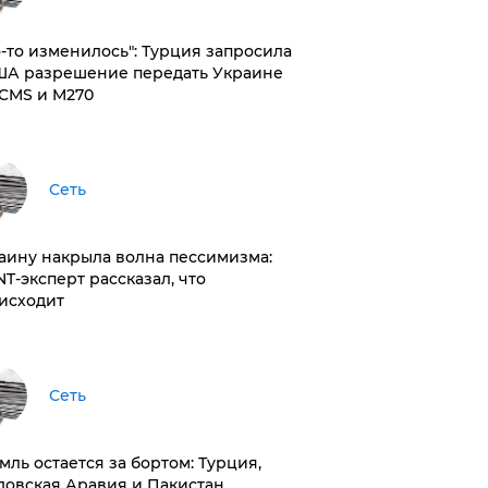
то-то изменилось": Турция запросила
ША разрешение передать Украине
CMS и M270
Сеть
раину накрыла волна пессимизма:
NT-эксперт рассказал, что
исходит
Сеть
емль остается за бортом: Турция,
довская Аравия и Пакистан