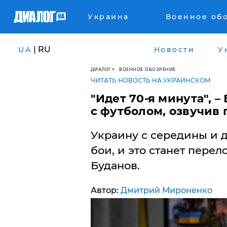
Украина
Военное об
| RU
UA
Новости
У
ДИАЛОГ
ВОЕННОЕ ОБОЗРЕНИЕ
ЧИТАТЬ НОВОСТЬ НА УКРАИНСКОМ
​"Идет 70-я минута", 
с футболом, озвучив
Украину с середины и 
бои, и это станет пере
Буданов.
Автор:
Дмитрий Мироненко