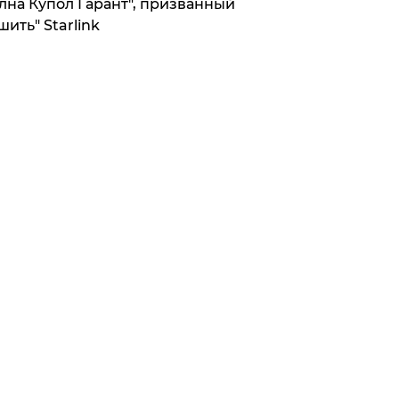
лна Купол Гарант", призванный
шить" Starlink