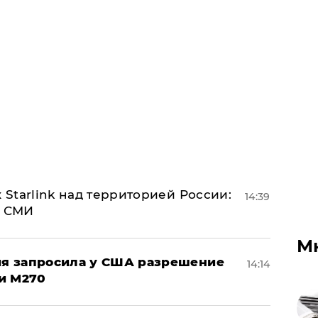
 Starlink над территорией России:
14:39
- СМИ
М
ция запросила у США разрешение
14:14
и M270