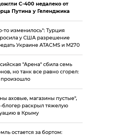
ожгли С-400 недалеко от
рца Путина у Геленджика
то-то изменилось": Турция
росила у США разрешение
едать Украине ATACMS и M270
ссийская "Арена" сбила семь
нов, но танк все равно сгорел:
 произошло
ены аховые, магазины пустые",
-блогер раскрыл тяжелую
уацию в Крыму
емль остается за бортом: