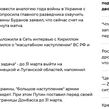
под
овести аналогию года войны в Украине с
дво
опросила главного разведчика озвучить
аины Буданов заявил, что сейчас счет на
​"Ч
инута матча.
зап
пер
ыложили в Сеть интервью с Кириллом
лился о "масштабном наступлении" ВС РФ и
​Ро
дро
что
задача" - до 31 марта выйти на
нецкой и Луганской областей, напомнил
​"Ц
— Z
краины, "большое наступление" армии
сит
 видят. При этом Путин поставил перед своей
раницы Донбасса до 31 марта.
​Кр