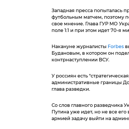
Западная пресса попыталась пр
футбольным матчем, поэтому п
свое мнение. Глава ГУР МО Укр
поле 1:1 и при этом идет 70-я м
Накануне журналисты
Forbes
в
Будановым, в котором он поде
контрнаступлении ВСУ.
У россиян есть "стратегическая 
административные границы До
глава разведки.
Со слов главного разведчика У
Путина уже идет, но не все его
армией задачу выйти на админг