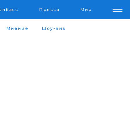
онбасс
Пресса
Мир
Мнение
Шоу-Биз