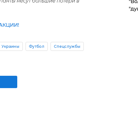
панты несут большие потери в
"Во
"ду
АКЦИИ!
 Украины
Футбол
Спецслужбы