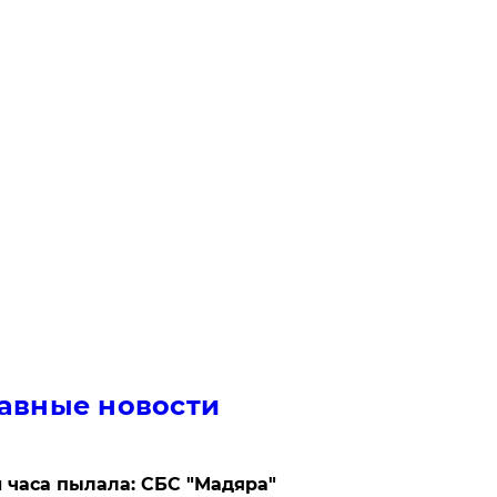
авные новости
 часа пылала: СБС "Мадяра"