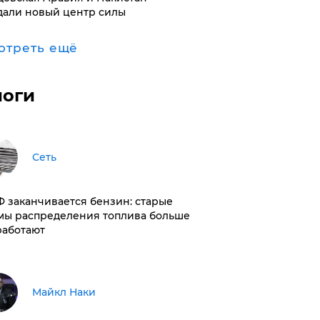
дали новый центр силы
отреть ещё
логи
Сеть
РФ заканчивается бензин: старые
мы распределения топлива больше
работают
Майкл Наки