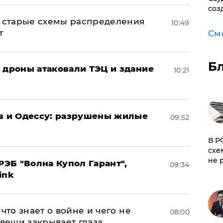
соз
н: старые схемы распределения
10:49
т
См
Б
: дроны атаковали ТЭЦ и здание
10:21
ов и Одессу: разрушены жилые
09:52
​В 
схе
не 
ЭБ "Волна Купол Гарант",
09:34
ink
что знает о войне и чего не
08:00
 вещи закрывает глаза