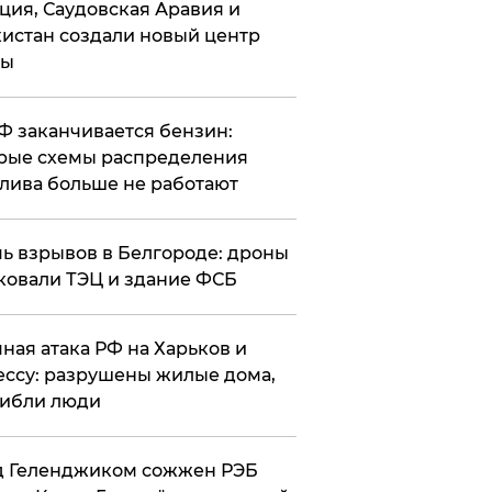
ция, Саудовская Аравия и
истан создали новый центр
лы
РФ заканчивается бензин:
рые схемы распределения
лива больше не работают
чь взрывов в Белгороде: дроны
ковали ТЭЦ и здание ФСБ
чная атака РФ на Харьков и
ссу: разрушены жилые дома,
ибли люди
д Геленджиком сожжен РЭБ