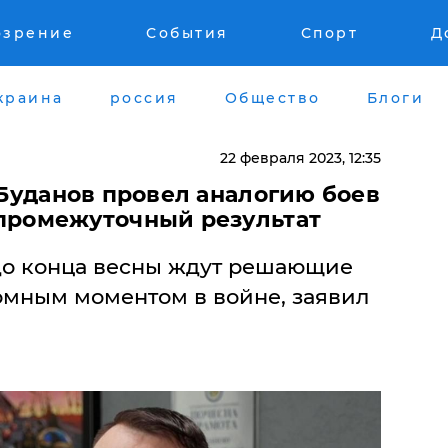
озрение
События
Спорт
Д
краина
россия
Общество
Блоги
22 февраля 2023, 12:35
– Буданов провел аналогию боев
 промежуточный результат
до конца весны ждут решающие
ломным моментом в войне, заявил