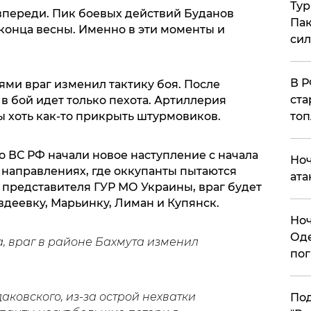
Тур
переди. Пик боевых действий Буданов
Пак
конца весны. Именно в эти моменты и
си
​В 
ми враг изменил тактику боя. После
ста
в бой идет только пехота. Артиллерия
ы хоть как-то прикрыть штурмовиков.
топ
о ВС РФ начали новое наступление с начала
​Но
5 направлениях, где оккупанты пытаются
ата
 представителя ГУР МО Украины, враг будет
Авдеевку, Марьинку, Лиман и Купянск.
​Но
Оде
, враг в районе Бахмута изменил
пог
аковского, из-за острой нехватки
По