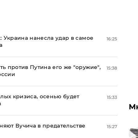
: Украина нанесла удар в самое
16:25
а
ь против Путина его же "оружие",
15:38
оссии
лых кризиса, осенью будет
15:33
в
М
няют Вучича в предательстве
15:27