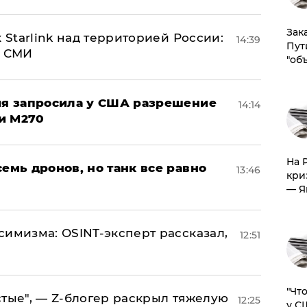
Зак
 Starlink над территорией России:
14:39
Пут
- СМИ
"об
ция запросила у США разрешение
14:14
и M270
На 
семь дронов, но танк все равно
13:46
кри
— Я
симизма: OSINT-эксперт рассказал,
12:51
​"Ч
стые", — Z-блогер раскрыл тяжелую
12:25
у С