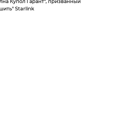
лна Купол Гарант", призванный
шить" Starlink