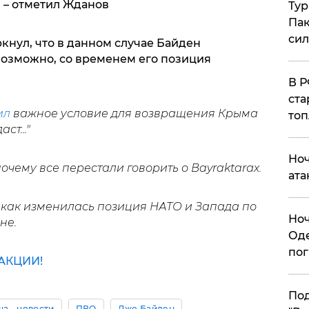
,
– отметил Жданов
Тур
Пак
си
кнул, что в данном случае Байден
Возможно, со временем его позиция
​В 
ста
ил
важное условие для возвращения Крыма
топ
ст..."
​Но
 почему все перестали говорить о Bayraktarах.
ата
, как изменилась позиция НАТО и Запада по
​Но
не.
Оде
пог
АКЦИИ!
По
а - новости
ПВО
Джо Байден