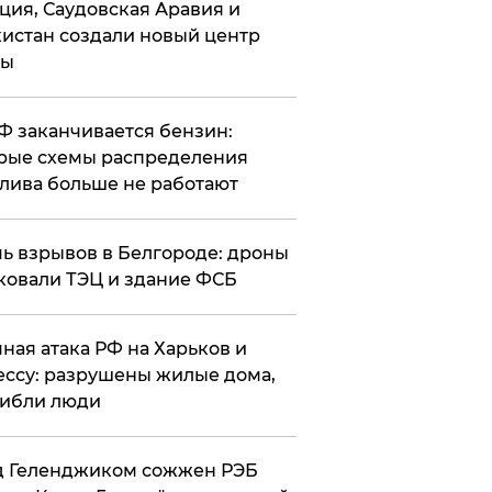
ция, Саудовская Аравия и
истан создали новый центр
лы
РФ заканчивается бензин:
рые схемы распределения
лива больше не работают
чь взрывов в Белгороде: дроны
ковали ТЭЦ и здание ФСБ
чная атака РФ на Харьков и
ссу: разрушены жилые дома,
ибли люди
д Геленджиком сожжен РЭБ