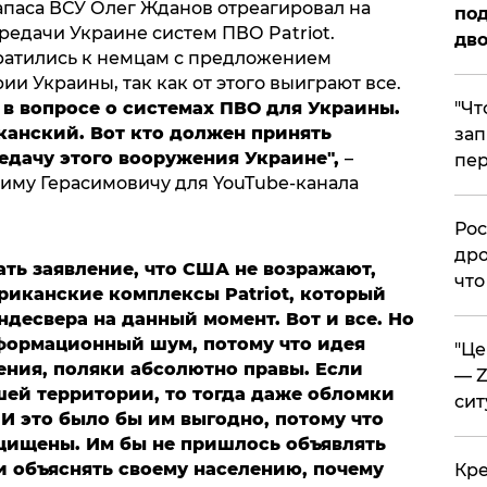
апаса ВСУ Олег Жданов отреагировал на
под
редачи Украине систем ПВО Patriot.
дво
ратились к немцам с предложением
ии Украины, так как от этого выиграют все.
​"Ч
 в вопросе о системах ПВО для Украины.
канский. Вот кто должен принять
зап
едачу этого вооружения Украине",
–
пер
иму Герасимовичу для YouTube-канала
​Ро
дро
ть заявление, что США не возражают,
что
риканские комплексы Patriot, который
десвера на данный момент. Вот и все. Но
нформационный шум, потому что идея
​"Ц
ения, поляки абсолютно правы. Если
— Z
шей территории, то тогда даже обломки
сит
 И это было бы им выгодно, потому что
щищены. Им бы не пришлось объявлять
и объяснять своему населению, почему
​Кр