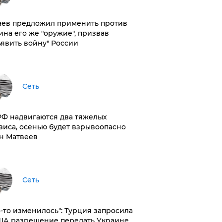
аев предложил применить против
ина его же "оружие", призвав
ъявить войну" России
Сеть
РФ надвигаются два тяжелых
зиса, осенью будет взрывоопасно
н Матвеев
Сеть
то-то изменилось": Турция запросила
ША разрешение передать Украине