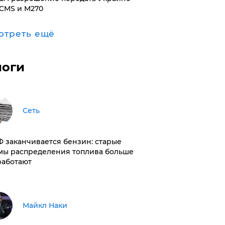
CMS и M270
отреть ещё
логи
Сеть
РФ заканчивается бензин: старые
мы распределения топлива больше
работают
Майкл Наки