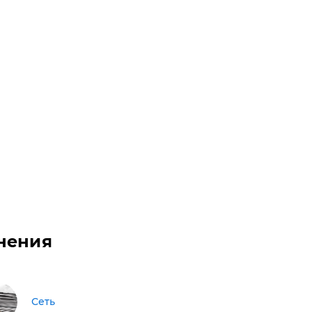
нения
Сеть