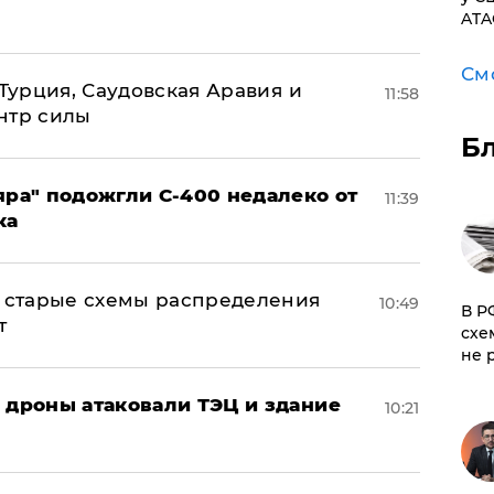
ATA
См
 Турция, Саудовская Аравия и
11:58
нтр силы
Б
яра" подожгли С-400 недалеко от
11:39
ка
н: старые схемы распределения
10:49
​В 
т
схе
не 
: дроны атаковали ТЭЦ и здание
10:21