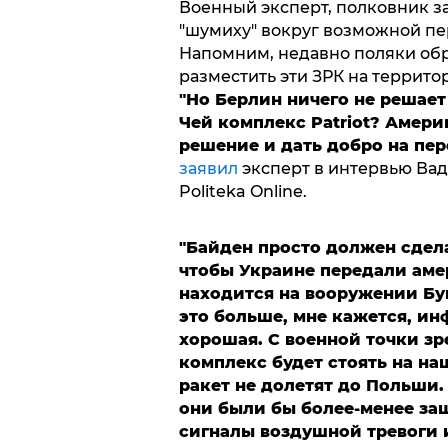
Военный эксперт, полковник з
"шумиху" вокруг возможной пе
Напомним, недавно поляки об
разместить эти ЗРК на территор
"Но Берлин ничего не решает
Чей комплекс Patriot? Амери
решение и дать добро на пер
заявил
эксперт в интервью Вад
Politeka Online.
"Байден просто должен сдела
чтобы Украине передали аме
находится на вооружении Бун
это больше, мне кажется, и
хорошая. С военной точки зр
комплекс будет стоять на на
ракет не долетят до Польши.
они были бы более-менее за
сигналы воздушной тревоги 