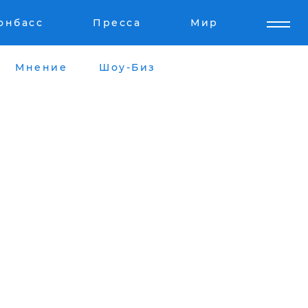
онбасс
Пресса
Мир
Мнение
Шоу-Биз