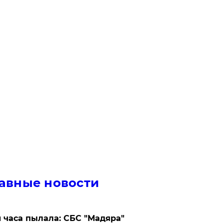
авные новости
 часа пылала: СБС "Мадяра"