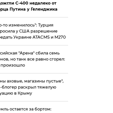
ожгли С-400 недалеко от
рца Путина у Геленджика
то-то изменилось": Турция
росила у США разрешение
едать Украине ATACMS и M270
ссийская "Арена" сбила семь
нов, но танк все равно сгорел:
 произошло
ены аховые, магазины пустые",
-блогер раскрыл тяжелую
уацию в Крыму
емль остается за бортом: