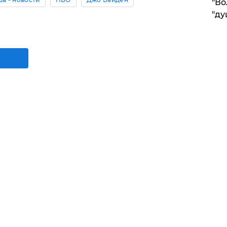
"Во
"ду