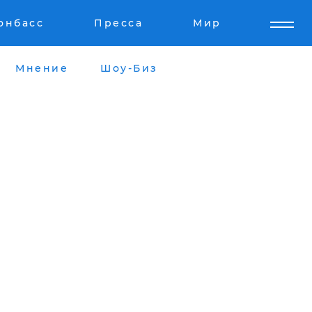
онбасс
Пресса
Мир
Мнение
Шоу-Биз