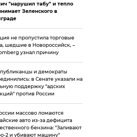
ич "нарушил табу" и тепло
нимает Зеленского в
лграде
ция не пропустила торговые
а, шедшие в Новороссийск, –
omberg узнал причину
публиканцы и демократы
единились: в Сенате указали на
ьную поддержку "адских
кций" против России
оссии массово ломаются
айские авто из-за дефицита
ественного бензина: "Заливают
о-2 и убивают машину"