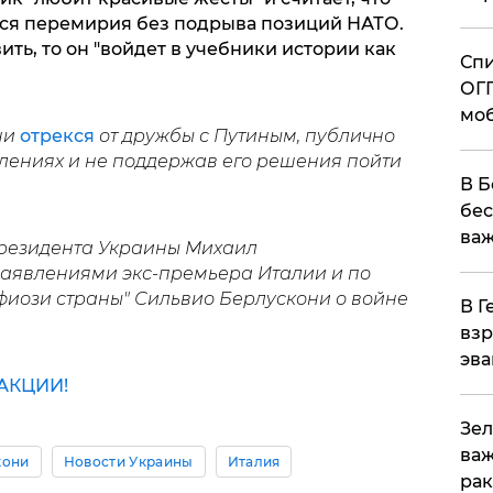
ется перемирия без подрыва позиций НАТО.
ить, то он "войдет в учебники истории как
Спи
ОГП
моб
ни
отрекся
от дружбы с Путиным, публично
плениях и не поддержав его решения пойти
В Б
бес
важ
президента Украины Михаил
аявлениями экс-премьера Италии и по
фиози страны" Сильвио Берлускони о войне
В Г
взр
эва
АКЦИИ!
Зел
важ
кони
Новости Украины
Италия
рак