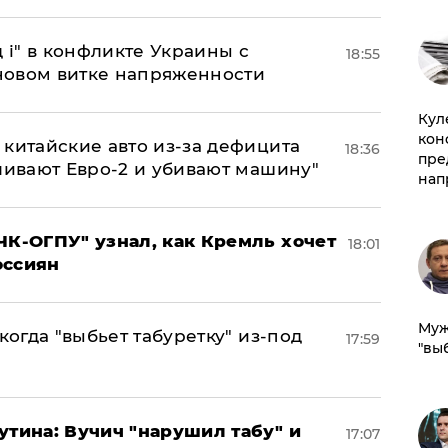
 і" в конфликте Украины с
18:55
новом витке напряженности
Куле
кон
китайские авто из-за дефицита
18:36
пре
ливают Евро-2 и убивают машину"
нап
ЧК-ОГПУ" узнал, как Кремль хочет
18:01
оссиян
Муж
когда "выбьет табуретку" из-под
17:59
"вы
утина: Вучич "нарушил табу" и
17:07