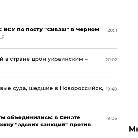
 ВСУ по посту "Сиваш" в Черном
20:11
й в стране дрон украинским –
20:02
овые суда, шедшие в Новороссийск,
19:40
ы объединились: в Сенате
19:06
ржку "адских санкций" против
М