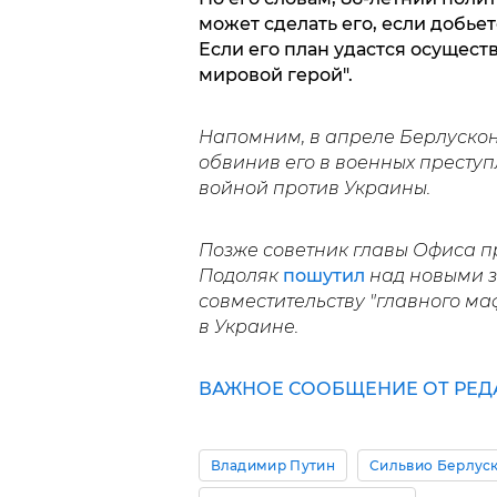
может сделать его, если добь
Если его план удастся осуществ
мировой герой".
Напомним, в апреле Берлуско
обвинив его в военных престу
войной против Украины.
Позже советник главы Офиса 
Подоляк
пошутил
над новыми з
совместительству "главного ма
в Украине.
ВАЖНОЕ СООБЩЕНИЕ ОТ РЕД
Владимир Путин
Сильвио Берлус