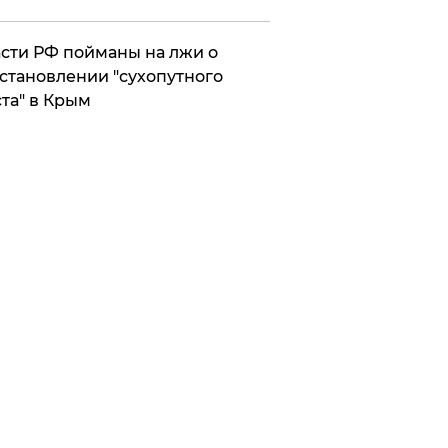
сти РФ пойманы на лжи о
становлении "сухопутного
та" в Крым