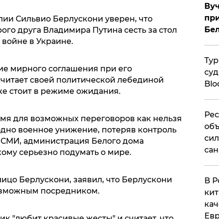
Вуч
при
ии Сильвио Берлускони уверен, что
Бе
рого друга Владимира Путина сесть за стол
 войне в Украине.
Тур
ие мирного соглашения при его
суд
читает своей политической лебединой
Blo
же стоит в режиме ожидания.
Рес
мя для возможных переговоров как нельзя
объ
одно военное унижение, потеряв контроль
сил
т СМИ, администрация Белого дома
сан
ому серьезно подумать о мире.
ицо Берлускони, заявил, что Берлускони
В Р
озможным посредником.
кит
кач
Евр
ик "любит красивые жесты" и считает, что