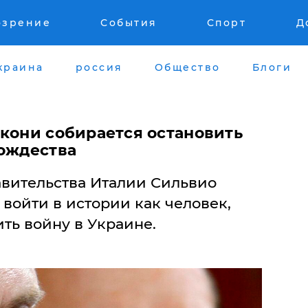
озрение
События
Спорт
Д
краина
россия
Общество
Блоги
скони собирается остановить
Рождества
авительства Италии Сильвио
войти в истории как человек,
ть войну в Украине.