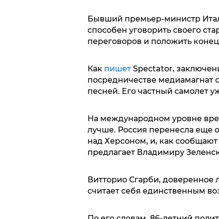
Бывший премьер-министр Итал
способен уговорить своего ста
переговоров и положить конец
Как
пишет
Spectator, заключен
посредничестве медиамагнат с
песней. Его частный самолет у
На международном уровне вре
лучше. Россия перенесла еще 
над Херсоном, и, как сообщаю
предлагает Владимиру Зеленск
Витторио Сгарби, доверенное л
считает себя единственным в
По его словам, 86-летний полит