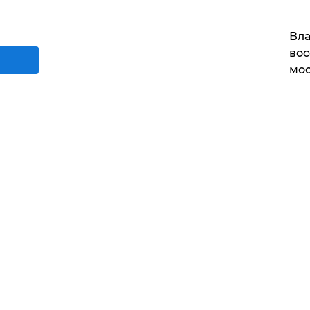
Вла
вос
мос