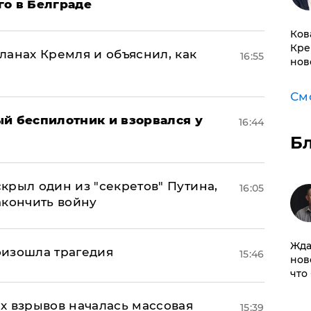
го в Белграде
Ков
Кре
ланах Кремля и объяснил, как
16:55
нов
См
ый беспилотник и взорвался у
16:44
Б
крыл один из "секретов" Путина,
16:05
акончить войну
Жда
оизошла трагедия
15:46
нов
что
х взрывов началась массовая
15:39