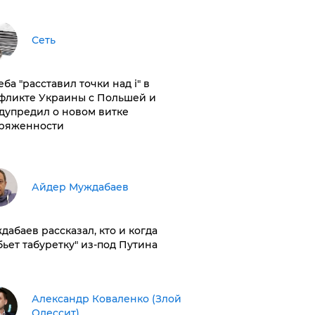
Сеть
ба "расставил точки над і" в
фликте Украины с Польшей и
дупредил о новом витке
ряженности
Айдер Муждабаев
дабаев рассказал, кто и когда
бьет табуретку" из-под Путина
Александр Коваленко (Злой
Одессит)