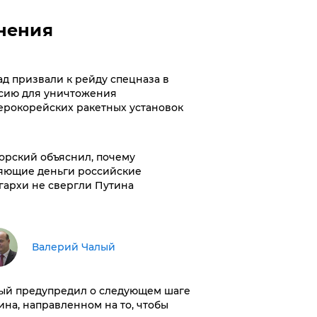
нения
ад призвали к рейду спецназа в
сию для уничтожения
ерокорейских ракетных установок
орский объяснил, почему
яющие деньги российские
гархи не свергли Путина
Валерий Чалый
ый предупредил о следующем шаге
ина, направленном на то, чтобы