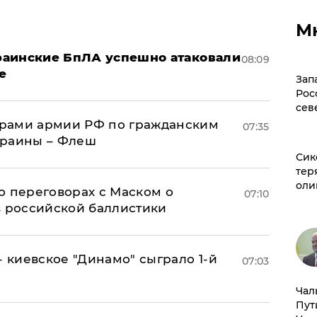
М
краинские БпЛА успешно атаковали
08:09
е
Зап
Рос
сев
рами армии РФ по гражданским
07:35
краины – Флеш
Сик
тер
оли
о переговорах с Маском о
07:10
в российской баллистики
- киевское "Динамо" сыграло 1-й
07:03
Чал
Пут