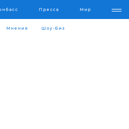
онбасс
Пресса
Мир
Мнение
Шоу-Биз