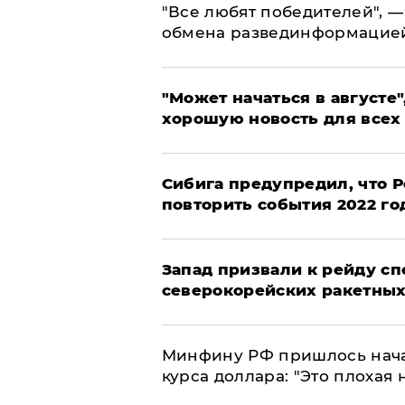
​"Все любят победителей", —
обмена развединформацие
"Может начаться в августе",
хорошую новость для всех
Сибига предупредил, что Р
повторить события 2022 го
Запад призвали к рейду с
северокорейских ракетных
Минфину РФ пришлось начат
курса доллара: "Это плохая 