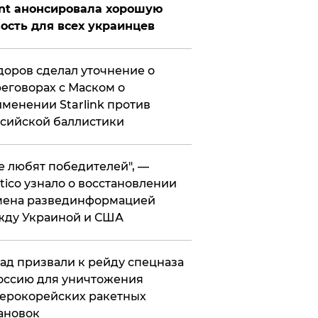
nt анонсировала хорошую
ость для всех украинцев
оров сделал уточнение о
еговорах с Маском о
менении Starlink против
сийской баллистики
се любят победителей", —
itico узнало о восстановлении
мена развединформацией
жду Украиной и США
ад призвали к рейду спецназа
оссию для уничтожения
ерокорейских ракетных
ановок