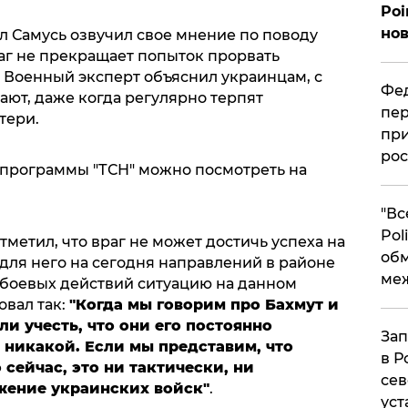
Poi
нов
 Самусь озвучил свое мнение по поводу
раг не прекращает попыток прорвать
. Военный эксперт объяснил украинцам, с
Фед
ают, даже когда регулярно терпят
пер
тери.
при
рос
программы "ТСН" можно посмотреть на
​"В
Pol
метил, что враг не может достичь успеха на
об
для него на сегодня направлений в районе
ме
и боевых действий ситуацию на данном
вал так:
"Когда мы говорим про Бахмут и
сли учесть, что они его постоянно
Зап
- никакой. Если мы представим, что
в Р
сейчас, это ни тактически, ни
сев
жение украинских войск"
.
уст