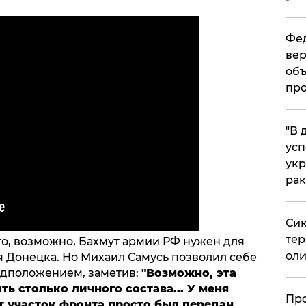
Фед
вер
объ
про
​"В
усп
укр
рак
Сик
тер
о, возможно, Бахмут армии РФ нужен для
оли
 Донецка. Но Михаил Самусь позволил себе
едположением, заметив:
"Возможно, эта
ть столько личного состава... У меня
​Пр
от участок фронта просто был передан