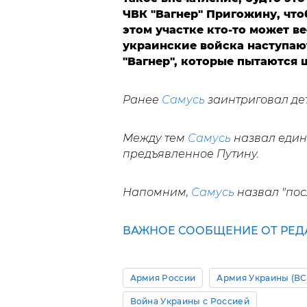
ЧВК "Вагнер" Пригожину, что
этом участке кто-то может ве
украинские войска наступают
"Вагнер", которые пытаются 
Ранее
Самусь
заинтриговал де
Между тем
Самусь
назвал един
предъявленное Путину.
Напомним,
Самусь
назвал "пос
ВАЖНОЕ СООБЩЕНИЕ ОТ РЕДА
Армия России
Армия Украины (ВС
Война Украины с Россией