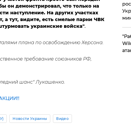
рос
бы он демонстрировал, что только на
Укр
сти наступление. На других участках
ми
, а тут, видите, есть смелые парни ЧВК
штурмовать украинские войска"
.
"Ра
талями плана по освобождению Херсона.
Wil
ата
ственное требование союзников РФ,
ледний шанс" Лукашенко.
КЦИИ!!
У)
Новости Украины
Видео