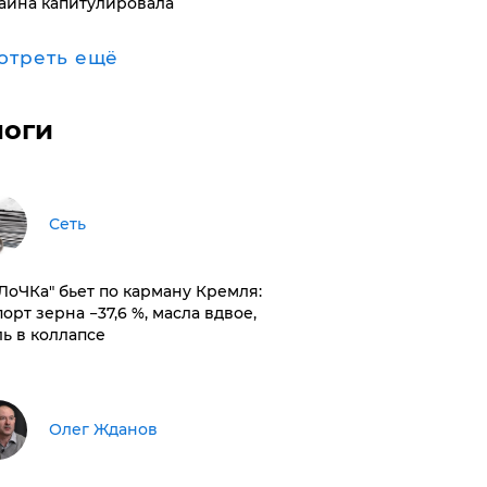
аина капитулировала
отреть ещё
логи
Сеть
оЛоЧКа" бьет по карману Кремля:
орт зерна −37,6 %, масла вдвое,
ль в коллапсе
Олег Жданов