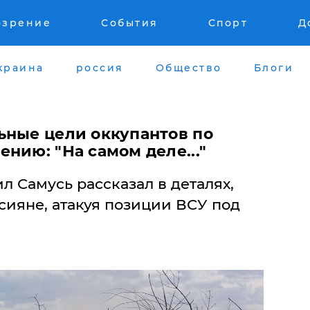
озрение
События
Спорт
Д
краина
россия
Общество
Блоги
ьные цели оккупантов по
нию: "На самом деле..."
 Самусь рассказал в деталях,
ссияне, атакуя позиции ВСУ под