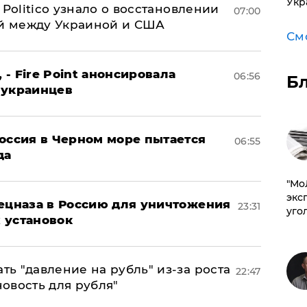
Укр
 Politico узнало о восстановлении
07:00
й между Украиной и США
См
 - Fire Point анонсировала
06:56
Б
 украинцев
оссия в Черном море пытается
06:55
да
​"М
эксп
пецназа в Россию для уничтожения
23:31
уго
 установок
ь "давление на рубль" из-за роста
22:47
новость для рубля"