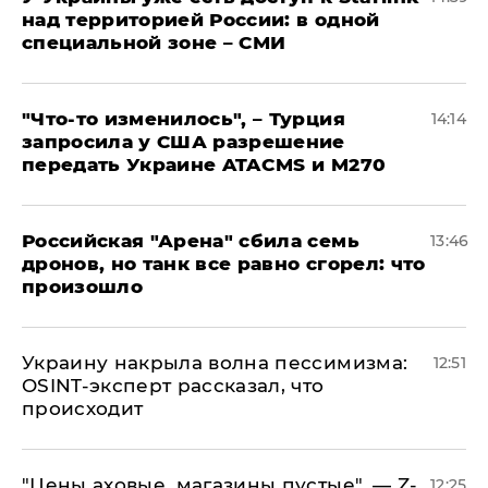
над территорией России: в одной
специальной зоне – СМИ
​"Что-то изменилось", – Турция
14:14
запросила у США разрешение
передать Украине ATACMS и M270
​Российская "Арена" сбила семь
13:46
дронов, но танк все равно сгорел: что
произошло
​Украину накрыла волна пессимизма:
12:51
OSINT-эксперт рассказал, что
происходит
​"Цены аховые, магазины пустые", — Z-
12:25