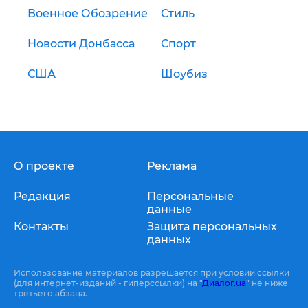
Военное Обозрение
Стиль
Новости Донбасса
Спорт
США
Шоубиз
О проекте
Реклама
Редакция
Персональные
данные
Контакты
Защита персональных
данных
Использование материалов разрешается при условии ссылки
(для интернет-изданий - гиперссылки) на "
Диалог.ua
" не ниже
третьего абзаца.