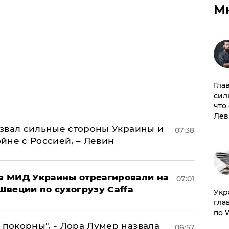
М
Гла
сил
что
Лев
назвал сильные стороны Украины и
07:38
ойне с Россией, – Левин
 в МИД Украины отреагировали на
07:01
Швеции по сухогрузу Caffa
​Ук
гла
по 
 покорны", - Лора Лумер назвала
06:57