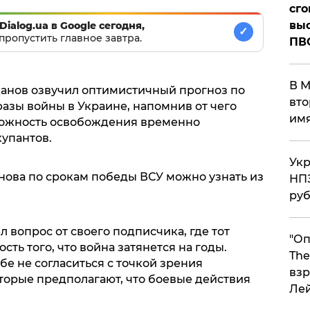
сго
выс
Dialog.ua в Google сегодня,
✓
пропустить главное завтра.
ПВ
В М
анов озвучил оптимистичный прогноз по
вто
азы войны в Украине, напомнив от чего
им
можность освобождения временно
купантов.
Укр
ова по срокам победы ВСУ можно узнать из
НПЗ
ру
 вопрос от своего подписчика, где тот
"Оп
сть того, что война затянется на годы.
The
е не согласиться с точкой зрения
взр
торые предполагают, что боевые действия
Ле