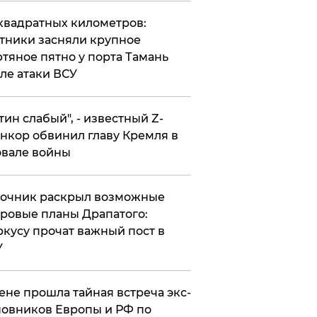
квадратных километров:
тники засняли крупное
тяное пятно у порта Тамань
ле атаки ВСУ
утин слабый", - известный Z-
нкор обвинил главу Кремля в
вале войны
точник раскрыл возможные
ровые планы Драпатого:
кусу прочат важный пост в
У
ене прошла тайная встреча экс-
овников Европы и РФ по