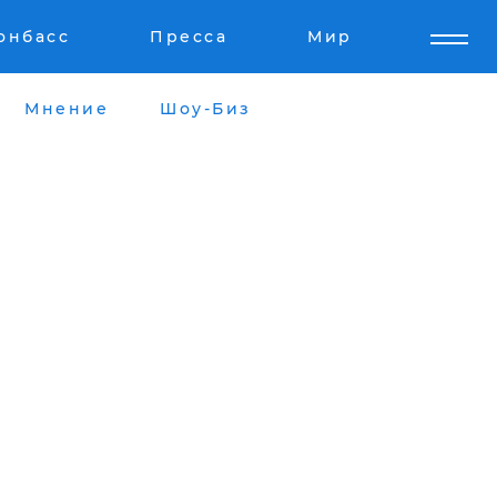
онбасс
Пресса
Мир
Мнение
Шоу-Биз