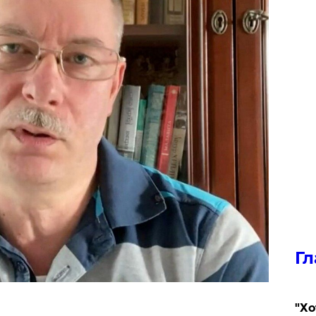
Гл
​"Х