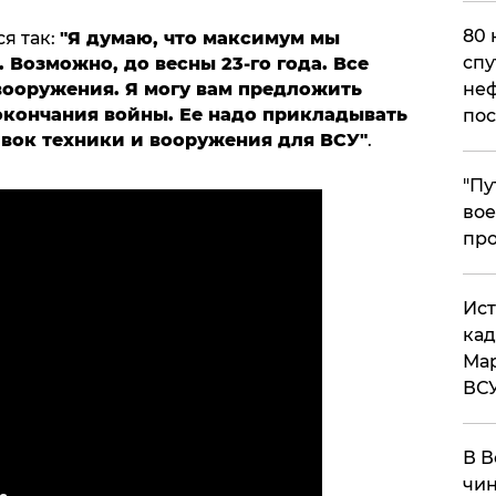
80 
я так:
"Я думаю, что максимум мы
спу
. Возможно, до весны 23-го года. Все
 вооружения.
Я могу вам предложить
неф
окончания войны. Ее надо прикладывать
пос
авок техники и вооружения для ВСУ
"
.
​"П
вое
про
​Ис
кад
Мар
ВС
В В
чин