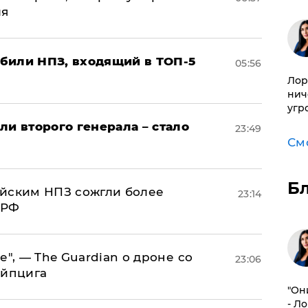
ля
били НПЗ, входящий в ТОП-5
05:56
Лор
нич
угр
ли второго генерала – стало
23:49
См
Б
ийским НПЗ сожгли более
23:14
 РФ
е", — The Guardian о дроне со
23:06
ейпцига
"Он
- Л