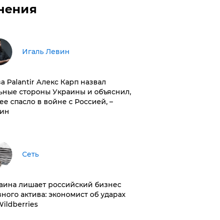
нения
Игаль Левин
ва Palantir Алекс Карп назвал
ьные стороны Украины и объяснил,
 ее спасло в войне с Россией, –
ин
Сеть
раина лишает российский бизнес
вного актива: экономист об ударах
Wildberries