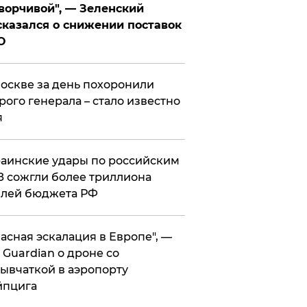
ворчивой", — Зеленский
казался о снижении поставок
О
оскве за день похоронили
рого генерала – стало известно
я
аинские удары по российским
 сожгли более триллиона
блей бюджета РФ
асная эскалация в Европе", —
 Guardian о дроне со
ывчаткой в аэропорту
йпцига