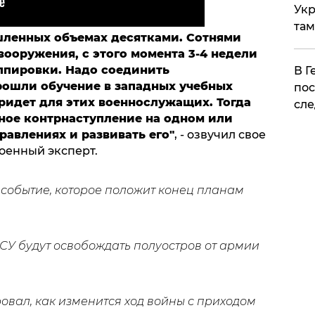
Укр
там
шленных объемах десятками. Сотнями
ооружения, с этого момента 3-4 недели
уппировки. Надо соединить
​В 
ошли обучение в западных учебных
пос
придет для этих военнослужащих. Тогда
сле
ое контрнаступление на одном или
авлениях и развивать его"
, - озвучил свое
оенный эксперт.
событие, которое положит конец планам
ВСУ будут освобождать полуостров от армии
овал, как изменится ход войны с приходом