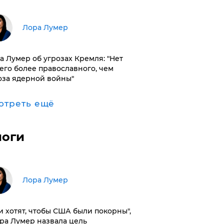
​Лора Лумер
а Лумер об угрозах Кремля: "Нет
его более православного, чем
оза ядерной войны"
отреть ещё
логи
​Лора Лумер
и хотят, чтобы США были покорны",
ора Лумер назвала цель