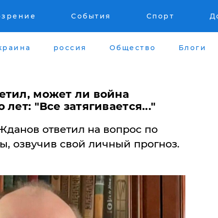
озрение
События
Спорт
Д
краина
россия
Общество
Блоги
етил, может ли война
лет: "Все затягивается..."
Жданов ответил на вопрос по
ы, озвучив свой личный прогноз.