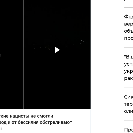
Фед
вер
объ
про
​"В
усп
укр
рак
Сик
тер
оли
​Пр