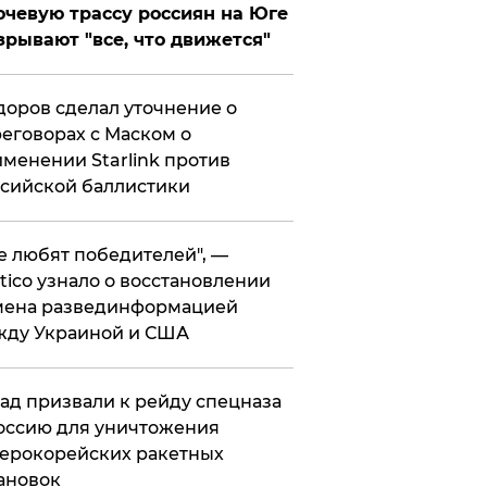
чевую трассу россиян на Юге
зрывают "все, что движется"
оров сделал уточнение о
еговорах с Маском о
менении Starlink против
сийской баллистики
се любят победителей", —
itico узнало о восстановлении
мена развединформацией
жду Украиной и США
ад призвали к рейду спецназа
оссию для уничтожения
ерокорейских ракетных
ановок