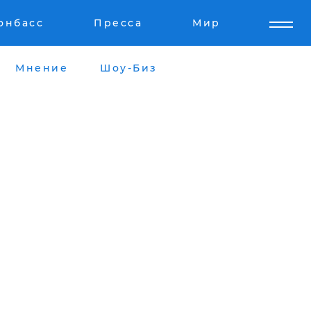
онбасс
Пресса
Мир
Мнение
Шоу-Биз