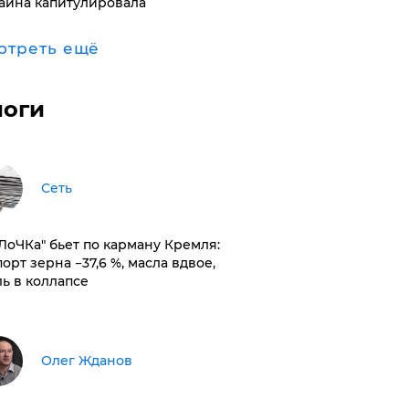
аина капитулировала
отреть ещё
логи
Сеть
оЛоЧКа" бьет по карману Кремля:
орт зерна −37,6 %, масла вдвое,
ль в коллапсе
Олег Жданов