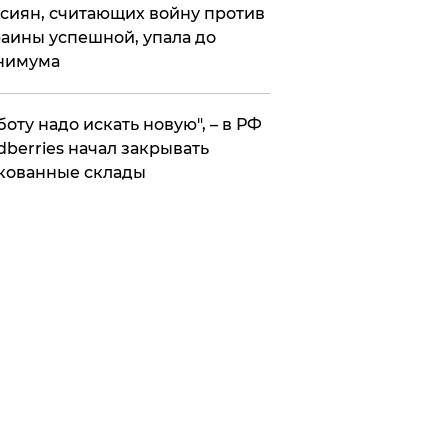
сиян, считающих войну против
аины успешной, упала до
нимума
боту надо искать новую", – в РФ
dberries начал закрывать
кованные склады