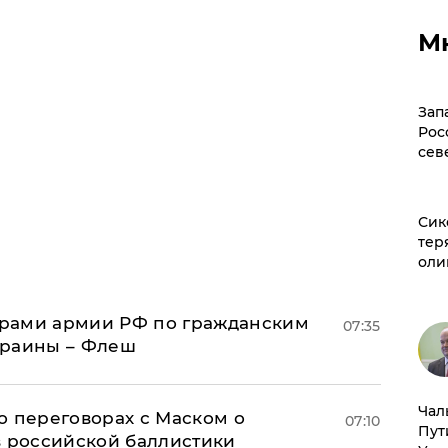
М
Зап
Рос
сев
Сик
тер
оли
рами армии РФ по гражданским
07:35
краины – Флеш
Чал
о переговорах с Маском о
07:10
Пут
в российской баллистики