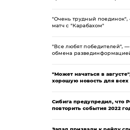
"Очень трудный поединок", 
матч с "Карабахом"
​"Все любят победителей", —
обмена развединформацие
"Может начаться в августе",
хорошую новость для всех
Сибига предупредил, что Р
повторить события 2022 го
Запад призвали к рейду с