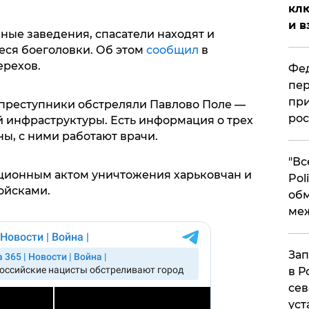
клю
и в
ые заведения, спасатели находят и
ся боеголовки.
Об этом
сообщил
в
ерехов.
Фед
пер
при
 преступники обстреляли Павлово Поле —
рос
й инфраструктуры. Есть информация о трех
ы, с ними работают врачи.
​"В
диционным актом уничтожения харьковчан и
Pol
ойсками.
об
ме
Зап
в Р
сев
уст