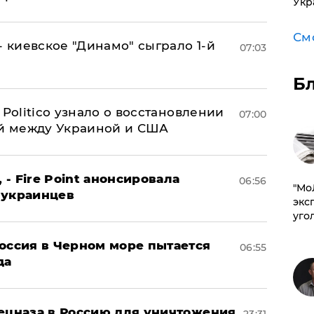
Укр
См
- киевское "Динамо" сыграло 1-й
07:03
Б
 Politico узнало о восстановлении
07:00
й между Украиной и США
 - Fire Point анонсировала
06:56
​"М
 украинцев
эксп
уго
оссия в Черном море пытается
06:55
да
пецназа в Россию для уничтожения
23:31