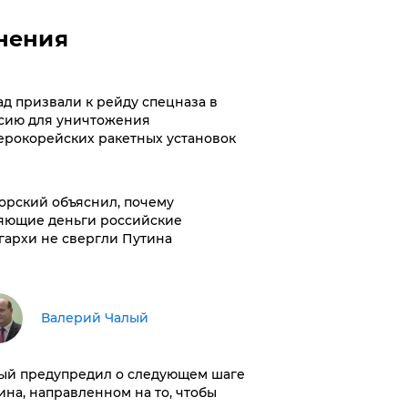
нения
ад призвали к рейду спецназа в
сию для уничтожения
ерокорейских ракетных установок
орский объяснил, почему
яющие деньги российские
гархи не свергли Путина
Валерий Чалый
ый предупредил о следующем шаге
ина, направленном на то, чтобы