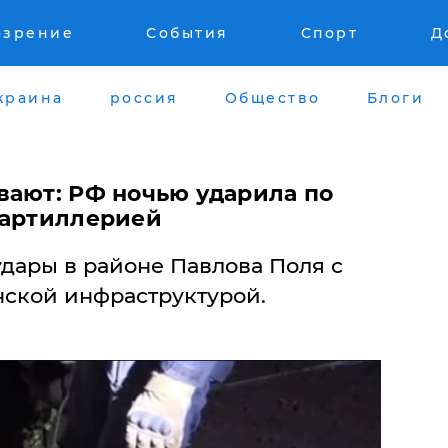
озрение
События
Спорт
Д
краина
россия
Общество
Блоги
вают: РФ ночью ударила по
 артиллерией
удары в районе Павлова Поля с
ской инфраструктурой.