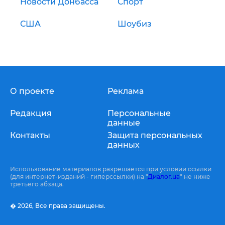
Новости Донбасса
Спорт
США
Шоубиз
О проекте
Реклама
Редакция
Персональные
данные
Контакты
Защита персональных
данных
Использование материалов разрешается при условии ссылки
(для интернет-изданий - гиперссылки) на "
Диалог.ua
" не ниже
третьего абзаца.
� 2026,
Все права защищены.