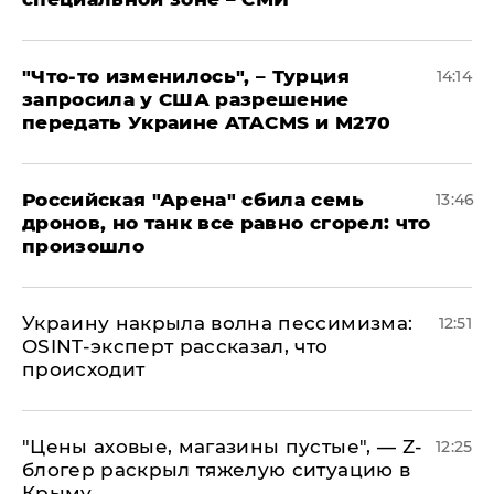
​"Что-то изменилось", – Турция
14:14
запросила у США разрешение
передать Украине ATACMS и M270
​Российская "Арена" сбила семь
13:46
дронов, но танк все равно сгорел: что
произошло
​Украину накрыла волна пессимизма:
12:51
OSINT-эксперт рассказал, что
происходит
​"Цены аховые, магазины пустые", — Z-
12:25
блогер раскрыл тяжелую ситуацию в
Крыму