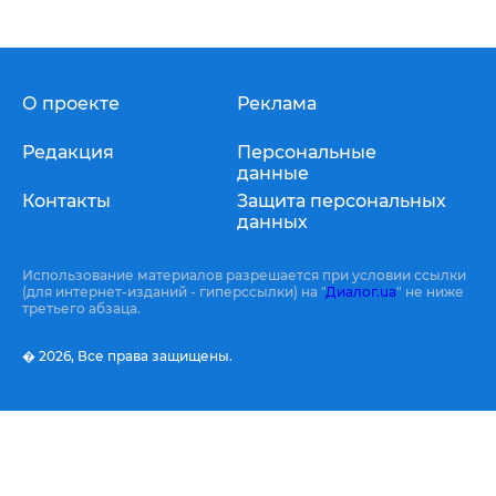
О проекте
Реклама
Редакция
Персональные
данные
Контакты
Защита персональных
данных
Использование материалов разрешается при условии ссылки
(для интернет-изданий - гиперссылки) на "
Диалог.ua
" не ниже
третьего абзаца.
� 2026,
Все права защищены.