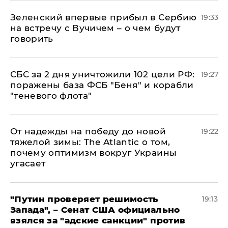
Зеленский впервые прибыл в Сербию
19:33
на встречу с Вучичем – о чем будут
говорить
СБС за 2 дня уничтожили 102 цели РФ:
19:27
поражены база ФСБ "Беня" и корабли
"теневого флота"
От надежды на победу до новой
19:22
тяжелой зимы: The Atlantic о том,
почему оптимизм вокруг Украины
угасает
"Путин проверяет решимость
19:13
Запада", – Сенат США официально
взялся за "адские санкции" против