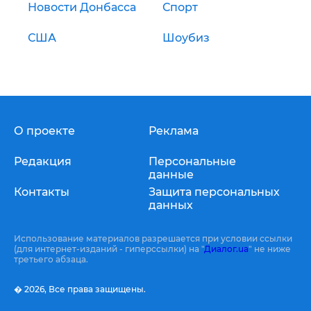
Новости Донбасса
Спорт
США
Шоубиз
О проекте
Реклама
Редакция
Персональные
данные
Контакты
Защита персональных
данных
Использование материалов разрешается при условии ссылки
(для интернет-изданий - гиперссылки) на "
Диалог.ua
" не ниже
третьего абзаца.
� 2026,
Все права защищены.