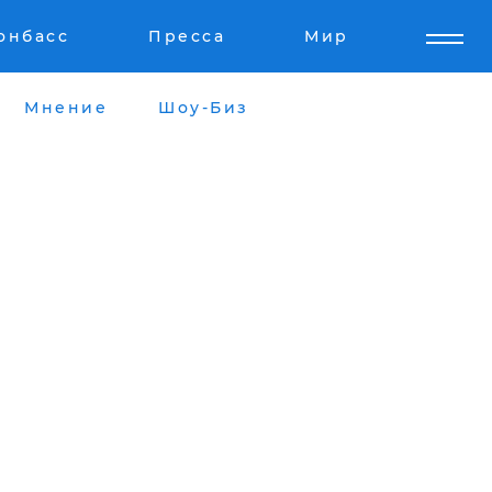
онбасс
Пресса
Мир
Мнение
Шоу-Биз