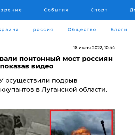
озрение
События
Спорт
Д
краина
россия
Общество
Блоги
16 июня 2022, 10:44
вали понтонный мост россиян
 показав видео
У осуществили подрыв
ккупантов в Луганской области.