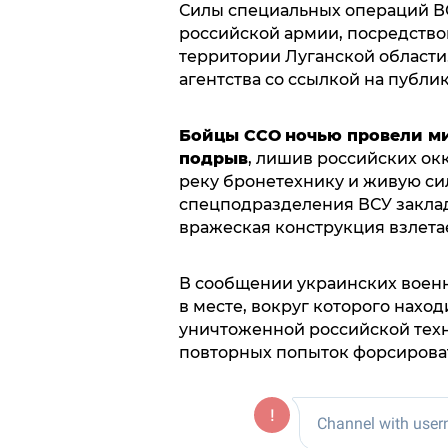
Силы специальных операций В
российской армии, посредство
территории Луганской област
агентства со ссылкой на публ
Бойцы ССО
ночью провели м
подрыв
, лишив российских ок
реку бронетехнику и живую си
спецподразделения ВСУ заклад
вражеская конструкция взлетае
В сообщении украинских военн
в месте, вокруг которого нахо
уничтоженной российской техн
повторных попыток форсироват