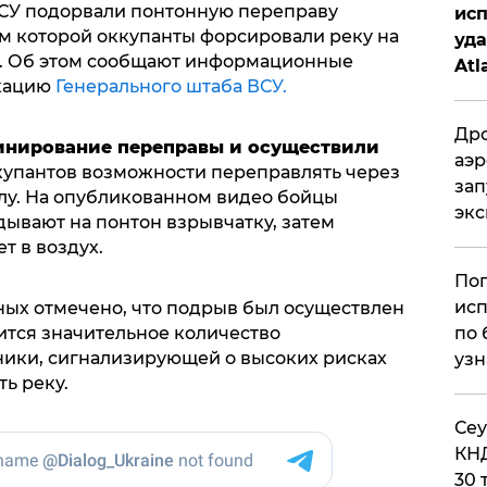
СУ подорвали понтонную переправу
исп
м которой оккупанты форсировали реку на
уда
и. Об этом сообщают информационные
Atl
икацию
Генерального штаба ВСУ.
би
Дро
инирование переправы и осуществили
аэр
купантов возможности переправлять через
зап
лу. На опубликованном видео бойцы
эк
ывают на понтон взрывчатку, затем
т в воздух.
Поп
исп
ых отмечено, что подрыв был осуществлен
по 
дится значительное количество
ики, сигнализирующей о высоких рисках
узн
ь реку.
​Се
КНД
30 