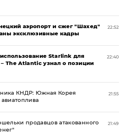
нецкий аэропорт и сжег "Шахед"
22:52
ваны эксклюзивные кадры
использование Starlink для
22:40
– The Atlantic узнал о позиции
юзника КНДР: Южная Корея
21:55
н авиатоплива
кошельки продавцов атакованного
21:49
енег"