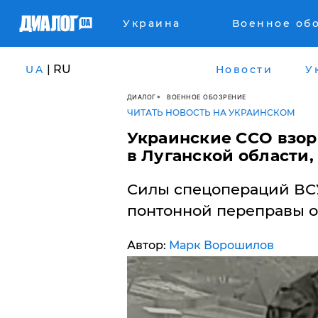
Украина
Военное об
| RU
UA
Новости
У
ДИАЛОГ
ВОЕННОЕ ОБОЗРЕНИЕ
ЧИТАТЬ НОВОСТЬ НА УКРАИНСКОМ
Украинские ССО взор
в Луганской области,
Силы спецопераций ВС
понтонной переправы о
Автор:
Марк Ворошилов