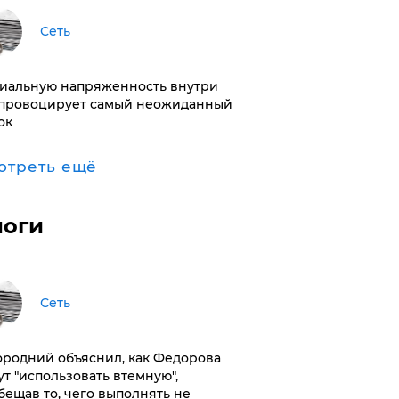
Сеть
иальную напряженность внутри
провоцирует самый неожиданный
ок
отреть ещё
логи
Сеть
ородний объяснил, как Федорова
ут "использовать втемную",
бещав то, чего выполнять не