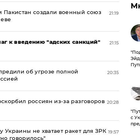
М
 и Пакистан создали военный союз
21:19
неве
аг к введению "адских санкций"
21:15
​"По
Эйд
Пут
предили об угрозе полной
20:35
оссией
 оскорбил россиян из-за разговоров
20:28
"Пу
с У
пре
у Украины не хватает ракет для ЗРК
19:57
тно говорилось"