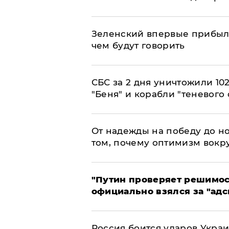
Зеленский впервые прибыл 
чем будут говорить
СБС за 2 дня уничтожили 10
"Беня" и корабли "теневого 
От надежды на победу до но
том, почему оптимизм вокру
"Путин проверяет решимост
официально взялся за "адс
Россия боится ударов Укра