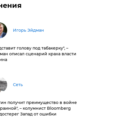
нения
Игорь Эйдман
дставит голову под табакерку", –
ман описал сценарий краха власти
ина
Сеть
тин получит преимущество в войне
краиной", – колумнист Bloomberg
достерег Запад от ошибки