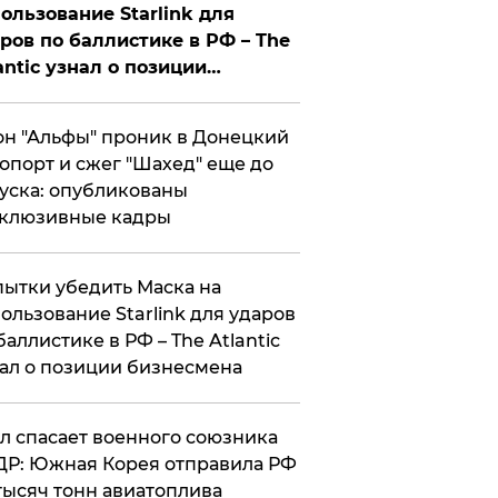
ользование Starlink для
ров по баллистике в РФ – The
antic узнал о позиции
знесмена
н "Альфы" проник в Донецкий
опорт и сжег "Шахед" еще до
уска: опубликованы
склюзивные кадры
ытки убедить Маска на
ользование Starlink для ударов
баллистике в РФ – The Atlantic
ал о позиции бизнесмена
ул спасает военного союзника
Р: Южная Корея отправила РФ
тысяч тонн авиатоплива