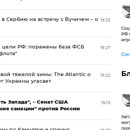
в Сербию на встречу с Вучичем – о
19:33
Соц
РФ 
игр
2 цели РФ: поражены база ФСБ
19:27
флота"
См
Б
вой тяжелой зимы: The Atlantic о
19:22
г Украины угасает
ь Запада", – Сенат США
19:13
кие санкции" против России
Заг
мог
поо
ины по Камчатке и срочно