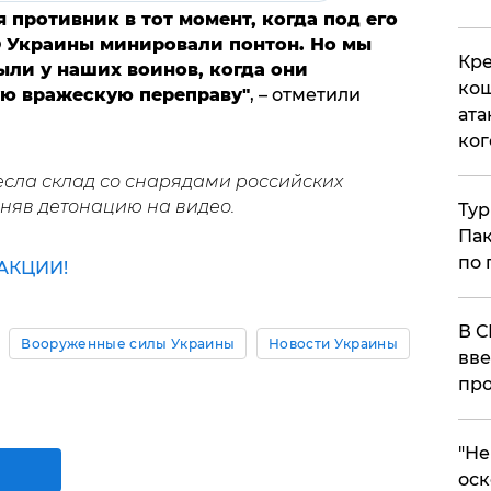
я противник в тот момент, когда под его
 Украины минировали понтон. Но мы
Кре
ыли у наших воинов, когда они
кош
ую вражескую переправу"
, – отметили
ата
ког
сла склад со снарядами российских
 сняв детонацию на видео.
Тур
Пак
по 
АКЦИИ!
В С
Вооруженные силы Украины
Новости Украины
вве
про
​"Н
оск