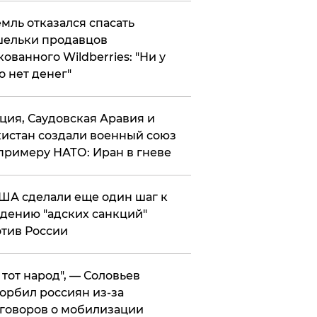
мль отказался спасать
ельки продавцов
кованного Wildberries: "Ни у
о нет денег"
ция, Саудовская Аравия и
истан создали военный союз
примеру НАТО: Иран в гневе
ША сделали еще один шаг к
дению "адских санкций"
тив России
е тот народ", — Соловьев
орбил россиян из-за
говоров о мобилизации