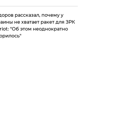
оров рассказал, почему у
аины не хватает ракет для ЗРК
riot: "Об этом неоднократно
орилось"