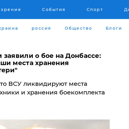
озрение
События
Спорт
Д
краина
россия
Общество
Блоги
 заявили о бое на Донбассе:
ши места хранения
тери"
то ВСУ ликвидируют места
хники и хранения боекомплекта