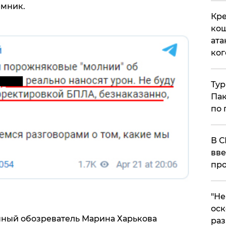
емник.
Кре
кош
ата
ког
Тур
Пак
по 
В С
вве
про
​"Н
оск
нный обозреватель Марина Харькова
раз