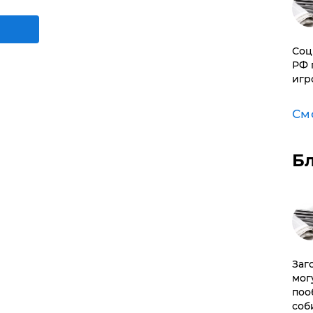
Соц
РФ 
игр
См
Б
Заг
мог
поо
соб