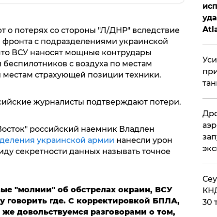
исп
уда
Atl
 о потерях со стороны "Л/ДНР" вследствие
би
 фронта с подразделениями украинской
что ВСУ наносят мощные контрудары
Уси
 беспилотников с воздуха по местам
при
 местам страхующей позиции техники.
тан
ийские журналисты подтверждают потери.
Дро
аэр
Восток" российский наемник Владлен
зап
деления украинской армии
нанесли урон
эк
иду секретности данных называть точное
​Се
ые "молнии" об обстрелах окраин, ВСУ
КНД
ду говорить где. С корректировкой БПЛА,
30 
ы же довольствуемся разговорами о том,