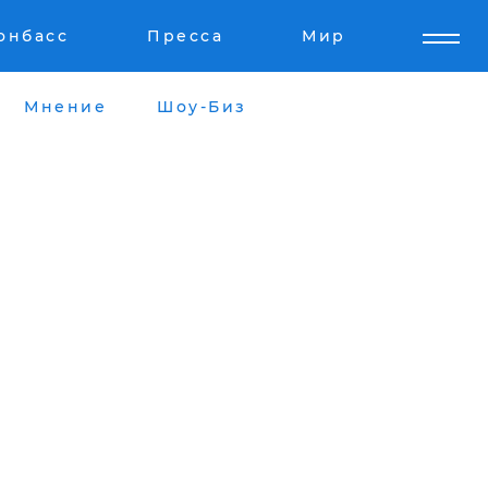
онбасс
Пресса
Мир
Мнение
Шоу-Биз