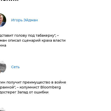
Игорь Эйдман
дставит голову под табакерку", –
ман описал сценарий краха власти
ина
Сеть
тин получит преимущество в войне
краиной", – колумнист Bloomberg
достерег Запад от ошибки