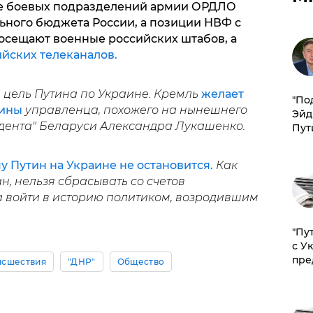
е боевых подразделений армии ОРДЛО
ьного бюджета России, а позиции НВФ с
осещают военные российских штабов, а
йских телеканалов.
 цель Путина по Украине. Кремль
желает
​"По
аины
управленца, похожего на нынешнего
Эйд
дента" Беларуси Александра Лукашенко.
Пут
у Путин на Украине не остановится.
Как
н, нельзя сбрасывать со счетов
 войти в историю политиком, возродившим
"Пу
с У
пре
исшествия
"ДНР"
Общество