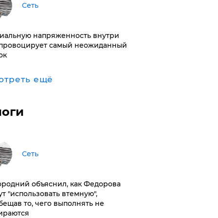
Сеть
иальную напряженность внутри
провоцирует самый неожиданный
ок
отреть ещё
логи
Сеть
ородний объяснил, как Федорова
ут "использовать втемную",
бещав то, чего выполнять не
ираются