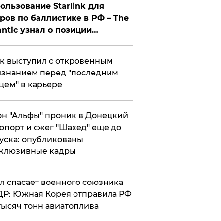
ользование Starlink для
ров по баллистике в РФ – The
antic узнал о позиции
знесмена
к выступил с откровенным
знанием перед "последним
цем" в карьере
н "Альфы" проник в Донецкий
опорт и сжег "Шахед" еще до
уска: опубликованы
склюзивные кадры
ул спасает военного союзника
Р: Южная Корея отправила РФ
тысяч тонн авиатоплива