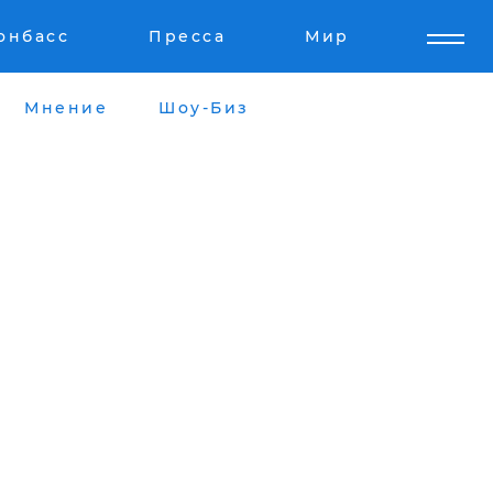
онбасс
Пресса
Мир
Мнение
Шоу-Биз