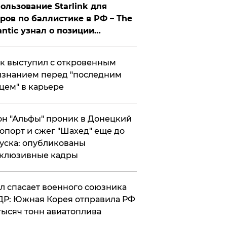
ользование Starlink для
ров по баллистике в РФ – The
antic узнал о позиции
знесмена
к выступил с откровенным
знанием перед "последним
цем" в карьере
н "Альфы" проник в Донецкий
опорт и сжег "Шахед" еще до
уска: опубликованы
склюзивные кадры
ул спасает военного союзника
Р: Южная Корея отправила РФ
тысяч тонн авиатоплива