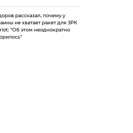
оров рассказал, почему у
аины не хватает ракет для ЗРК
riot: "Об этом неоднократно
орилось"