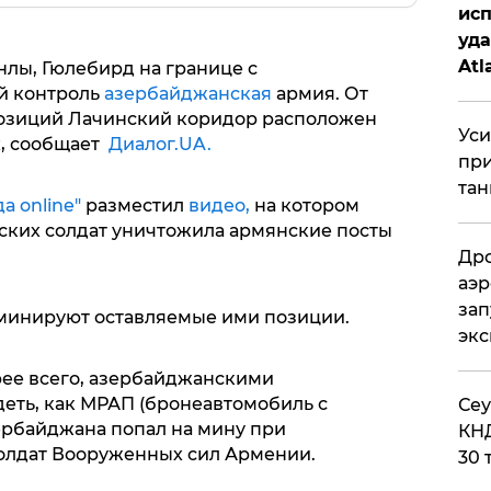
исп
уда
Atl
лы, Гюлебирд на границе с
би
й контроль
азербайджанская
армия. От
озиций Лачинский коридор расположен
Уси
х, сообщает
Диалог.UA.
при
тан
а online"
разместил
видео,
на котором
нских солдат уничтожила армянские посты
Дро
аэр
зап
 минируют оставляемые ими позиции.
эк
рее всего, азербайджанскими
еть, как МРАП (бронеавтомобиль с
​Се
ербайджана попал на мину при
КНД
олдат Вооруженных сил Армении.
30 