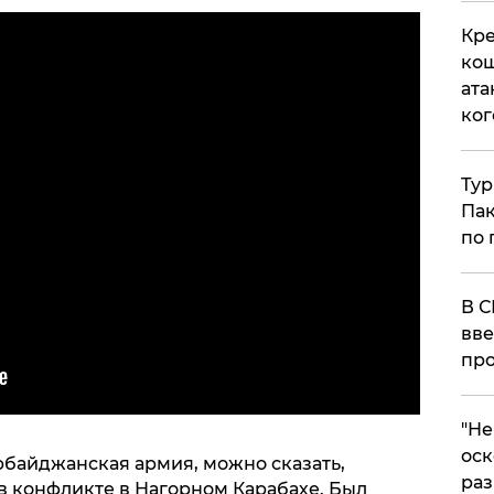
Кре
кош
ата
ког
Тур
Пак
по 
В С
вве
про
​"Н
оск
ербайджанская армия, можно сказать,
раз
 конфликте в Нагорном Карабахе. Был