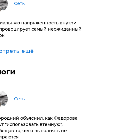
Сеть
иальную напряженность внутри
провоцирует самый неожиданный
ок
отреть ещё
логи
Сеть
ородний объяснил, как Федорова
ут "использовать втемную",
бещав то, чего выполнять не
ираются