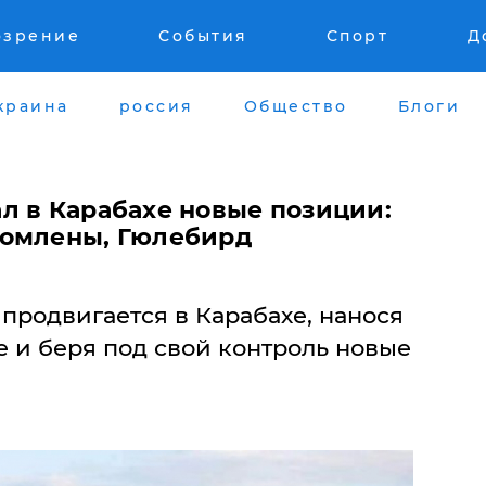
озрение
События
Спорт
Д
краина
россия
Общество
Блоги
л в Карабахе новые позиции:
ромлены, Гюлебирд
продвигается в Карабахе, нанося
 и беря под свой контроль новые