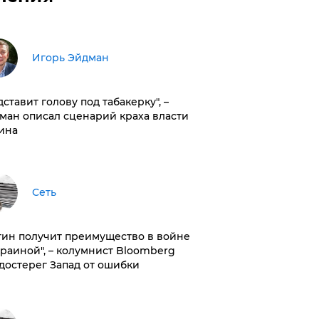
Игорь Эйдман
дставит голову под табакерку", –
ман описал сценарий краха власти
ина
Сеть
тин получит преимущество в войне
краиной", – колумнист Bloomberg
достерег Запад от ошибки