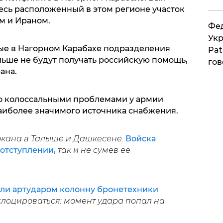
есь расположенный в этом регионе участок
м и Ираном.
Фед
Укр
ные в Нагорном Карабахе подразделения
Pat
ьше не будут получать российскую помощь,
гов
ана.
о колоссальными проблемами у армии
аиболее значимого источника снабжения.
жана в Талыше и Дашкесене.
Войска
отступлении,
так и не сумев ее
ли артударом колонну бронетехники
оцироваться: момент удара попал на