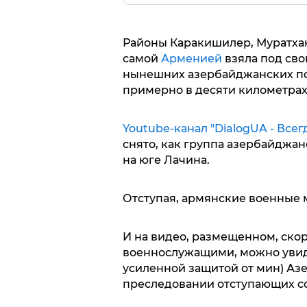
Районы Каракишилер, Муратхан
самой
Арменией
взяла под сво
нынешних азербайджанских п
примерно в десяти километра
Youtube-канал "DialogUA - Всегд
снято, как группа азербайджа
на юге Лачина.
Отступая, армянские военные
И на видео, размещенном, ско
военнослужащими, можно увид
усиленной защитой от мин) Аз
преследовании отступающих с