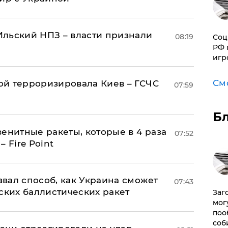
льский НПЗ – власти признали
08:19
Соц
РФ 
игр
См
й терроризировала Киев – ГСЧС
07:59
Б
енитные ракеты, которые в 4 раза
07:52
 Fire Point
вал способ, как Украина сможет
07:43
ских баллистических ракет
Заг
мог
поо
соб