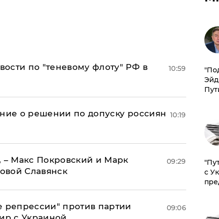
ости по "теневому флоту" РФ в
10:59
​"По
Эйд
Пут
ение о решении по допуску россиян
10:19
, – Макс Покровский и Марк
09:29
"Пу
овой Славянск
с У
пре
е репрессии" против партии
09:06
мир с Украиной