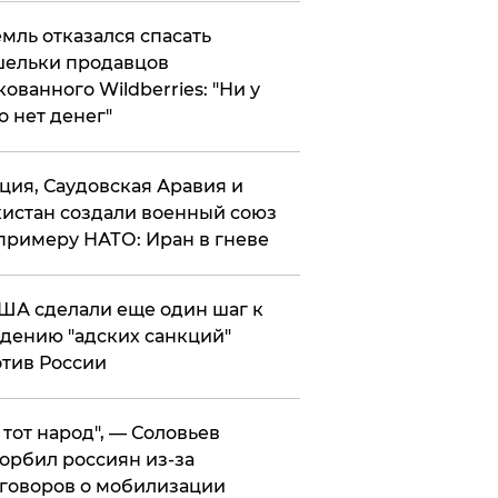
мль отказался спасать
ельки продавцов
кованного Wildberries: "Ни у
о нет денег"
ция, Саудовская Аравия и
истан создали военный союз
примеру НАТО: Иран в гневе
ША сделали еще один шаг к
дению "адских санкций"
тив России
е тот народ", — Соловьев
орбил россиян из-за
говоров о мобилизации