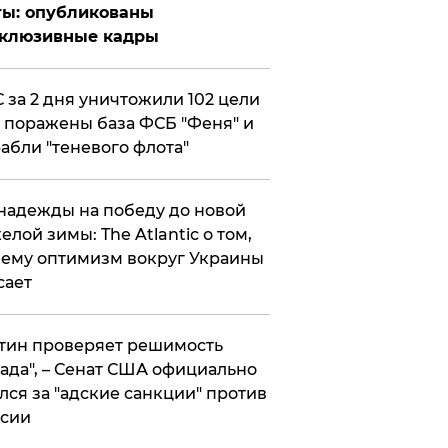
ты: опубликованы
склюзивные кадры
 за 2 дня уничтожили 102 цели
 поражены база ФСБ "Феня" и
абли "теневого флота"
надежды на победу до новой
елой зимы: The Atlantic о том,
ему оптимизм вокруг Украины
сает
тин проверяет решимость
ада", – Сенат США официально
лся за "адские санкции" против
сии