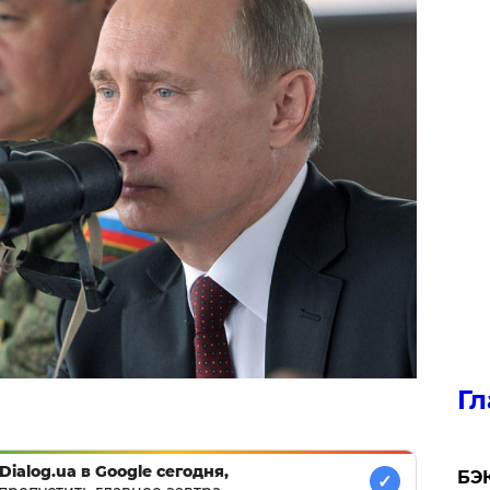
Гл
Dialog.ua в Google сегодня,
​БЭ
✓