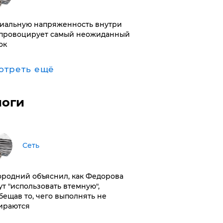
иальную напряженность внутри
провоцирует самый неожиданный
ок
отреть ещё
логи
Сеть
ородний объяснил, как Федорова
ут "использовать втемную",
бещав то, чего выполнять не
ираются