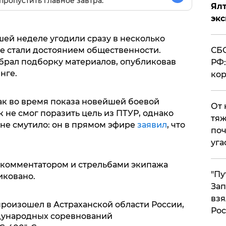
пропустить главное завтра.
Ял
эк
ей неделе угодили сразу в несколько
СБС
е стали достоянием общественности.
обрал подборку материалов, опубликовав
РФ:
нге.
кор
ак во время показа новейшей боевой
От 
 не смог поразить цель из ПТУР, однако
тяж
 не смутило: он в прямом эфире
заявил
, что
поч
уга
 комментатором и стрельбами экипажа
"Пу
иковано.
Зап
взя
роизошел в Астраханской области России,
Рос
дународных соревнований