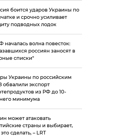
сия боится ударов Украины по
чатке и срочно усиливает
иту подводных лодок
РФ началась волна повесток:
азавшихся россиян заносят в
рные списки"
ры Украины по российским
 обвалили экспорт
тепродуктов из РФ до 10-
него минимума
ин может атаковать
тийские страны и выбирает,
 это сделать, – LRT