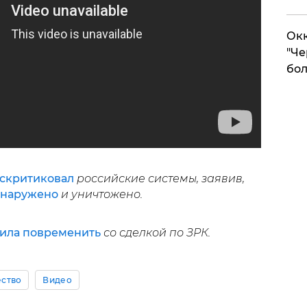
Окк
"Че
бол
скритиковал
российские системы, заявив,
бнаружено
и уничтожено.
ила повременить
со сделкой по ЗРК.
ство
Видео