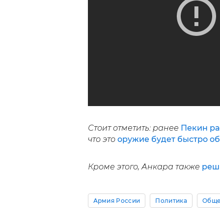
Стоит отметить: ранее
Пекин ра
что это
оружие будет быстро о
Кроме этого, Анкара также
реш
Армия России
Политика
Обще