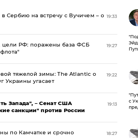
в Сербию на встречу с Вучичем – о
19:33
​"По
Эйд
2 цели РФ: поражены база ФСБ
19:27
Пут
 флота"
вой тяжелой зимы: The Atlantic о
19:22
г Украины угасает
"Пу
с У
ь Запада", – Сенат США
19:13
пре
кие санкции" против России
ины по Камчатке и срочно
18:27