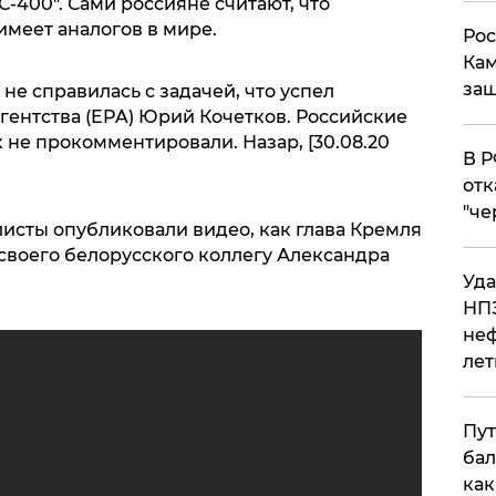
С-400". Сами россияне считают, что
имеет аналогов в мире.
Рос
Кам
защ
не справилась с задачей, что успел
гентства (EPA) Юрий Кочетков. Российские
не прокомментировали. Назар, [30.08.20
​В 
отк
"че
исты опубликовали видео, как глава Кремля
воего белорусского коллегу Александра
Уда
НПЗ
неф
лет
Пут
бал
как