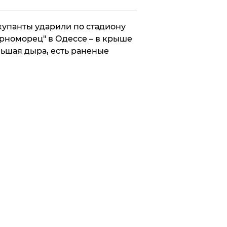
упанты ударили по стадиону
рноморец" в Одессе – в крыше
ьшая дыра, есть раненые