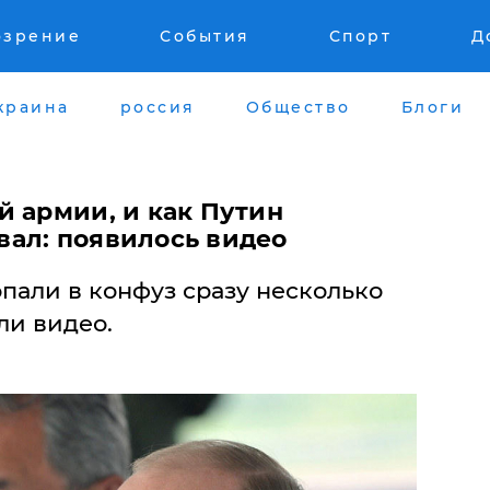
озрение
События
Спорт
Д
краина
россия
Общество
Блоги
й армии, и как Путин
ал: появилось видео
пали в конфуз сразу несколько
ли видео.