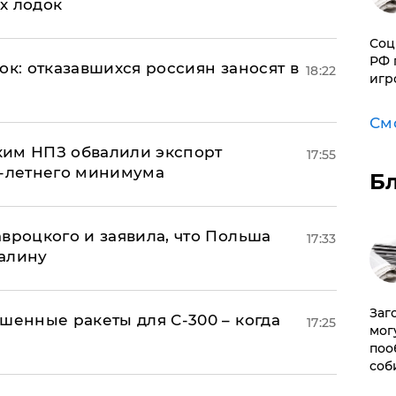
х лодок
Соц
РФ 
ок: отказавшихся россиян заносят в
18:22
игр
См
ким НПЗ обвалили экспорт
17:55
0-летнего минимума
Б
авроцкого и заявила, что Польша
17:33
алину
Заг
шенные ракеты для С-300 – когда
17:25
мог
поо
соб