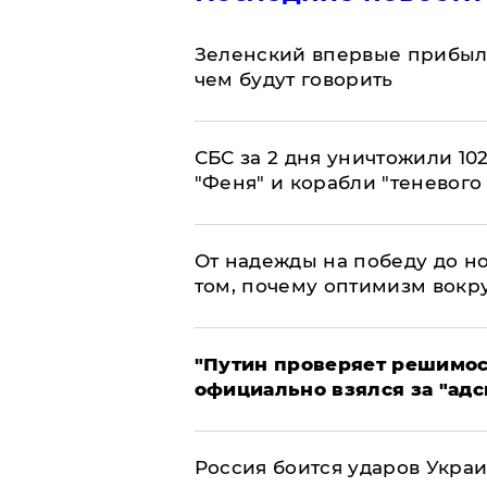
Зеленский впервые прибыл 
чем будут говорить
СБС за 2 дня уничтожили 10
"Феня" и корабли "теневого
От надежды на победу до но
том, почему оптимизм вокру
"Путин проверяет решимост
официально взялся за "адс
Россия боится ударов Укра