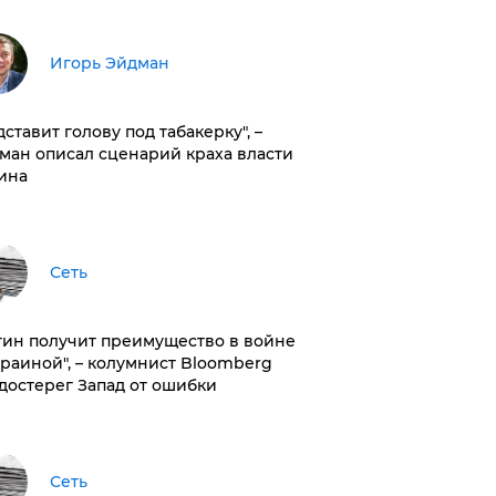
Игорь Эйдман
дставит голову под табакерку", –
ман описал сценарий краха власти
ина
Сеть
тин получит преимущество в войне
краиной", – колумнист Bloomberg
достерег Запад от ошибки
Сеть