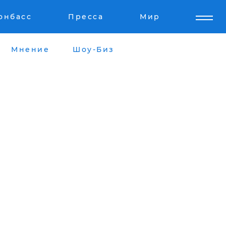
онбасс
Пресса
Мир
Мнение
Шоу-Биз