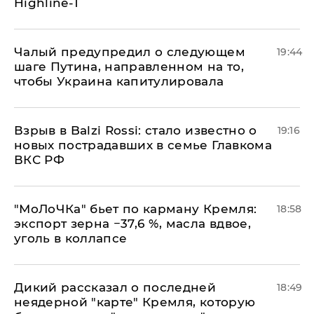
Highline-T
Чалый предупредил о следующем
19:44
шаге Путина, направленном на то,
чтобы Украина капитулировала
Взрыв в Balzi Rossi: стало известно о
19:16
новых пострадавших в семье Главкома
ВКС РФ
​"МоЛоЧКа" бьет по карману Кремля:
18:58
экспорт зерна −37,6 %, масла вдвое,
уголь в коллапсе
Дикий рассказал о последней
18:49
неядерной "карте" Кремля, которую