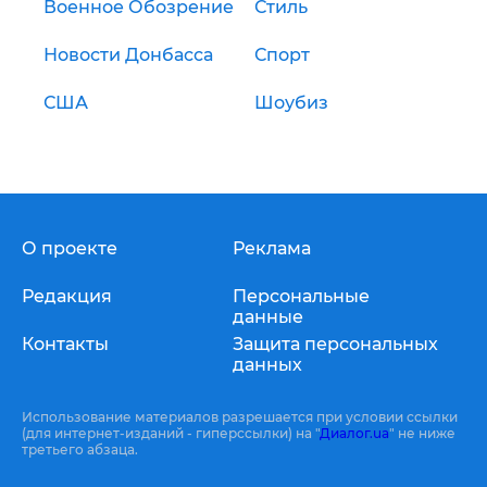
Военное Обозрение
Стиль
Новости Донбасса
Спорт
США
Шоубиз
О проекте
Реклама
Редакция
Персональные
данные
Контакты
Защита персональных
данных
Использование материалов разрешается при условии ссылки
(для интернет-изданий - гиперссылки) на "
Диалог.ua
" не ниже
третьего абзаца.