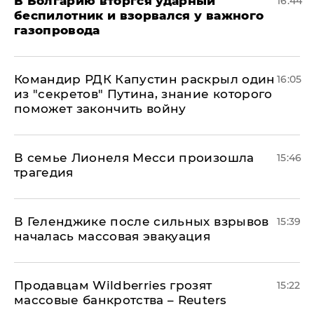
В Болгарию вторгся ударный
16:44
беспилотник и взорвался у важного
газопровода
Командир РДК Капустин раскрыл один
16:05
из "секретов" Путина, знание которого
поможет закончить войну
В семье Лионеля Месси произошла
15:46
трагедия
В Геленджике после сильных взрывов
15:39
началась массовая эвакуация
Продавцам Wildberries грозят
15:22
массовые банкротства – Reuters