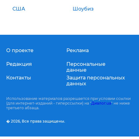
США
Шоубиз
О проекте
Реклама
Редакция
Персональные
данные
Контакты
Защита персональных
данных
Использование материалов разрешается при условии ссылки
(для интернет-изданий - гиперссылки) на "
Диалог.ua
" не ниже
третьего абзаца.
� 2026,
Все права защищены.