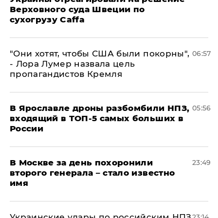
Верховного суда Швеции по
сухогрузу Caffa
"Они хотят, чтобы США были покорны",
06:57
- Лора Лумер назвала цель
пропагандистов Кремля
В Ярославле дроны разбомбили НПЗ,
05:56
входящий в ТОП-5 самых больших в
России
В Москве за день похоронили
23:49
второго генерала – стало известно
имя
Украинские удары по российским НПЗ
23:14