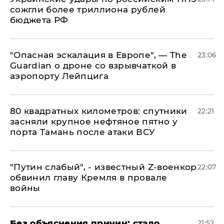
сожгли более триллиона рублей
бюджета РФ
"Опасная эскалация в Европе", — The
23:06
Guardian о дроне со взрывчаткой в
аэропорту Лейпцига
80 квадратных километров: спутники
22:21
засняли крупное нефтяное пятно у
порта Тамань после атаки ВСУ
​"Путин слабый", - известный Z-военкор
22:07
обвинил главу Кремля в провале
войны
Без объяснения причин: стало
21:52