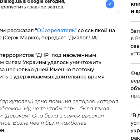
Dialog.ua в Google сегодня,
клю
✓
пропустить главное завтра.
и в
м рассказал "
Обозреватель
" со ссылкой на
Зап
(Серж Марко), передает "Диалог.UA".
в Р
сев
уст
и террористов "ДНР" под населенным
м силам Украины удалось уничтожить
 за несколько дней.Именно поэтому
Фед
ить с удерживаемых длительное время
вер
объ
про
 Мариуполем) одна позиция сепаров, которая
блемой. Ну, не то чтобы есть – была такая
​"В
 "Дерзкая". Она была в самой высокой
ное. Возле нее и были наиболее
усп
он.
укр
рак