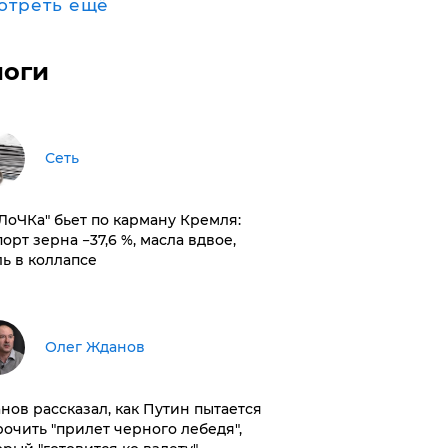
отреть ещё
логи
Сеть
оЛоЧКа" бьет по карману Кремля:
орт зерна −37,6 %, масла вдвое,
ль в коллапсе
Олег Жданов
нов рассказал, как Путин пытается
рочить "прилет черного лебедя",