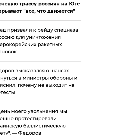
чевую трассу россиян на Юге
зрывают "все, что движется"
ад призвали к рейду спецназа
оссию для уничтожения
ерокорейских ракетных
ановок
оров высказался о шансах
нуться в министры обороны и
яснил, почему не выходит на
тесты
 день моего увольнения мы
ешно протестировали
аинскую баллистическую
ету", — Федоров