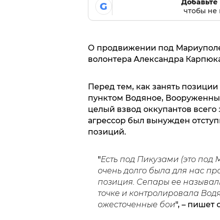
Добавьте 
G
чтобы не 
О продвижении под Мариуполе
волонтера Александра Карпюка 
Перед тем, как занять позици
пунктом Водяное, Вооруженны
целый взвод оккупантов всего
агрессор был вынужден отступ
позиций.
"
Есть под Пикузами (это под
очень долго была для нас про
позиция. Сепары ее называли
точке и контролировала Водя
ожесточенные бои
", – пишет 