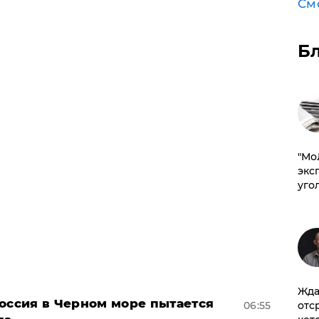
См
Б
​"М
эксп
уго
Жда
оссия в Черном море пытается
06:55
отс