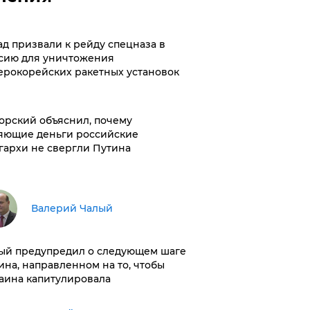
ад призвали к рейду спецназа в
сию для уничтожения
ерокорейских ракетных установок
орский объяснил, почему
яющие деньги российские
гархи не свергли Путина
Валерий Чалый
ый предупредил о следующем шаге
ина, направленном на то, чтобы
аина капитулировала