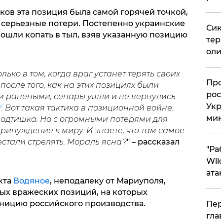
ков эта позиция была самой горячей точкой,
ь серьезные потери. Постепенно украинские
Сик
ошли копать в тыл, взяв указанную позицию
тер
оли
лько в том, когда враг устанет терять своих
​Пр
 после того, как на этих позициях были
рос
и ранеными, сепары ушли и не вернулись.
Укр
У
. Вот такая тактика в позиционной войне.
ми
подтишка. Но с огромными потерями для
ринуждение к миру. И знаете, что там самое
стали стрелять. Мораль ясна?
" – рассказал
"Ра
Wil
ата
кта
Водяное
, неподалеку от Мариуполя,
ых вражеских позиций, на которых
ницию российского производства.
Пер
гла