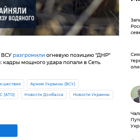
Зап
Рос
сев
Сик
о ВСУ
разгромили
огневую позицию "ДНР"
тер
: кадры мощного удара попали в Сеть.
оли
исшествия
Армия Украины (ВСУ)
С (АТО)
Новости Донбасса
Новости Украины
Чал
Пут
Укр