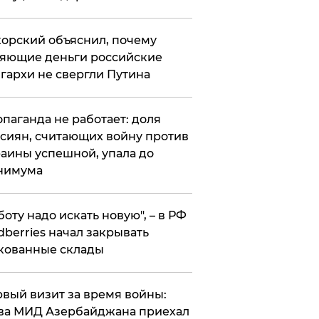
орский объяснил, почему
яющие деньги российские
гархи не свергли Путина
опаганда не работает: доля
сиян, считающих войну против
аины успешной, упала до
нимума
боту надо искать новую", – в РФ
dberries начал закрывать
кованные склады
вый визит за время войны:
ва МИД Азербайджана приехал