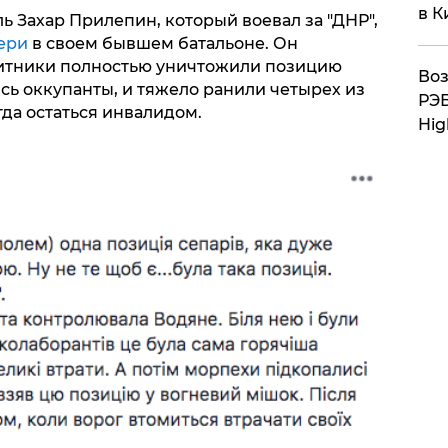
в К
 Захар Прилепин, который воевал за "ДНР",
ери
в своем бывшем батальоне. Он
щитники полностью уничтожили позицию
Воз
ись оккупанты, и тяжело ранили четырех из
РЭБ
да остаться инвалидом.
Hig