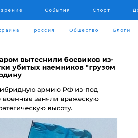
озрение
События
Спорт
Д
краина
россия
Общество
Блоги
аром вытеснили боевиков из-
тки убитых наемников "грузом
родину
гибридную армию РФ из-под
 военные заняли вражескую
ратегическую высоту.