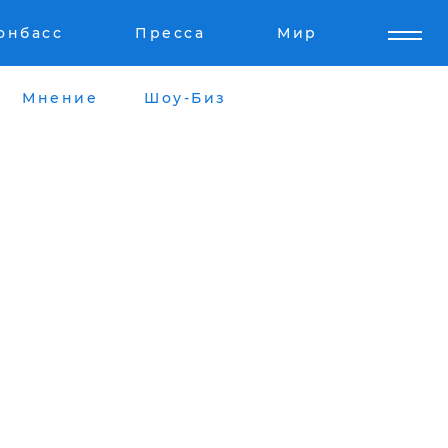
онбасс
Пресса
Мир
Мнение
Шоу-Биз