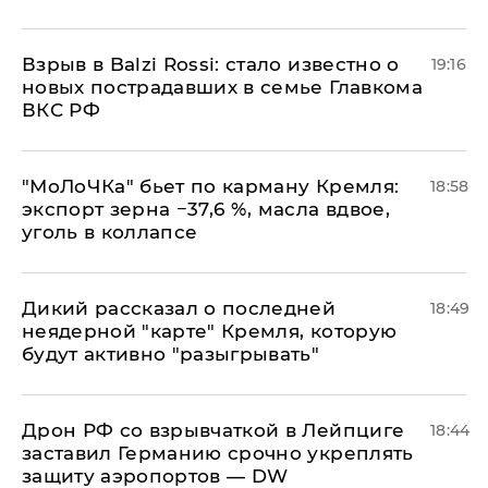
Взрыв в Balzi Rossi: стало известно о
19:16
новых пострадавших в семье Главкома
ВКС РФ
​"МоЛоЧКа" бьет по карману Кремля:
18:58
экспорт зерна −37,6 %, масла вдвое,
уголь в коллапсе
Дикий рассказал о последней
18:49
неядерной "карте" Кремля, которую
будут активно "разыгрывать"
​Дрон РФ со взрывчаткой в Лейпциге
18:44
заставил Германию срочно укреплять
защиту аэропортов — DW