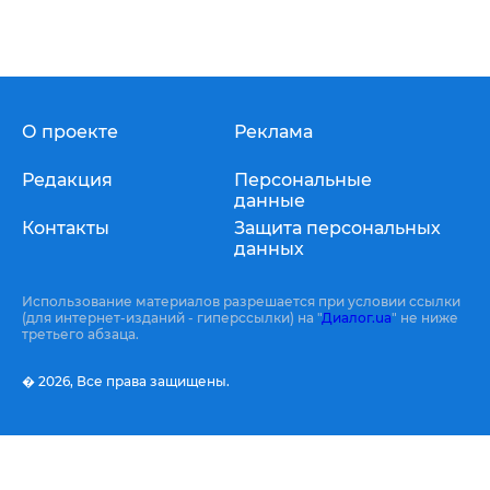
О проекте
Реклама
Редакция
Персональные
данные
Контакты
Защита персональных
данных
Использование материалов разрешается при условии ссылки
(для интернет-изданий - гиперссылки) на "
Диалог.ua
" не ниже
третьего абзаца.
� 2026,
Все права защищены.