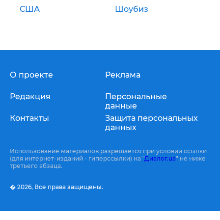
США
Шоубиз
О проекте
Реклама
Редакция
Персональные
данные
Контакты
Защита персональных
данных
Использование материалов разрешается при условии ссылки
(для интернет-изданий - гиперссылки) на "
Диалог.ua
" не ниже
третьего абзаца.
� 2026,
Все права защищены.