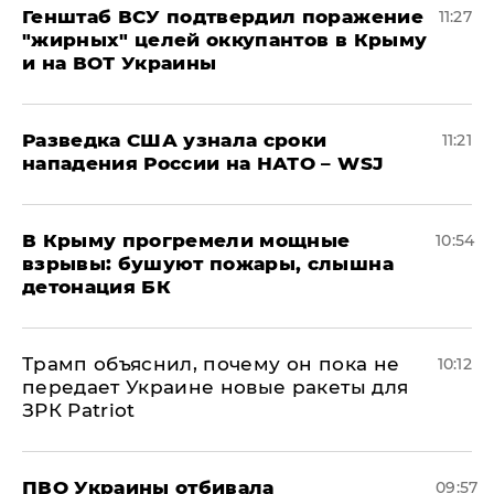
Генштаб ВСУ подтвердил поражение
11:27
"жирных" целей оккупантов в Крыму
и на ВОТ Украины
Разведка США узнала сроки
11:21
нападения России на НАТО – WSJ
В Крыму прогремели мощные
10:54
взрывы: бушуют пожары, слышна
детонация БК
Трамп объяснил, почему он пока не
10:12
передает Украине новые ракеты для
ЗРК Patriot
ПВО Украины отбивала
09:57