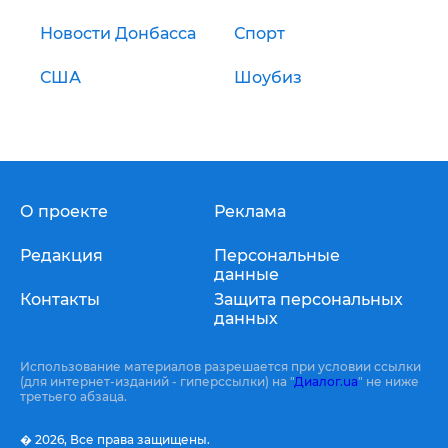
Новости Донбасса
Спорт
США
Шоубиз
О проекте
Реклама
Редакция
Персональные
данные
Контакты
Защита персональных
данных
Использование материалов разрешается при условии ссылки
(для интернет-изданий - гиперссылки) на "
Диалог.ua
" не ниже
третьего абзаца.
� 2026,
Все права защищены.