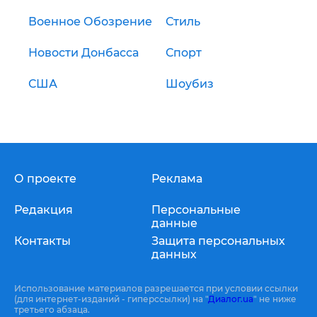
Военное Обозрение
Стиль
Новости Донбасса
Спорт
США
Шоубиз
О проекте
Реклама
Редакция
Персональные
данные
Контакты
Защита персональных
данных
Использование материалов разрешается при условии ссылки
(для интернет-изданий - гиперссылки) на "
Диалог.ua
" не ниже
третьего абзаца.