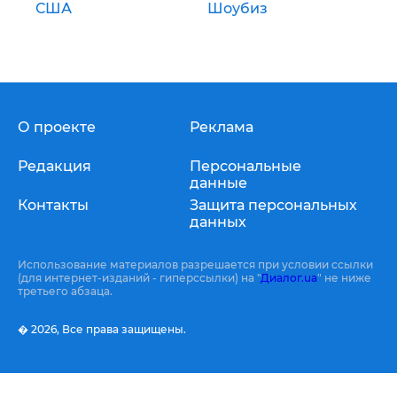
США
Шоубиз
О проекте
Реклама
Редакция
Персональные
данные
Контакты
Защита персональных
данных
Использование материалов разрешается при условии ссылки
(для интернет-изданий - гиперссылки) на "
Диалог.ua
" не ниже
третьего абзаца.
� 2026,
Все права защищены.