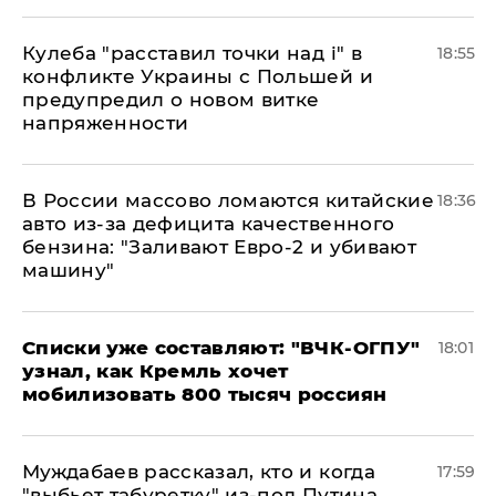
Кулеба "расставил точки над і" в
18:55
конфликте Украины с Польшей и
предупредил о новом витке
напряженности
В России массово ломаются китайские
18:36
авто из-за дефицита качественного
бензина: "Заливают Евро-2 и убивают
машину"
Списки уже составляют: "ВЧК-ОГПУ"
18:01
узнал, как Кремль хочет
мобилизовать 800 тысяч россиян
Муждабаев рассказал, кто и когда
17:59
"выбьет табуретку" из-под Путина